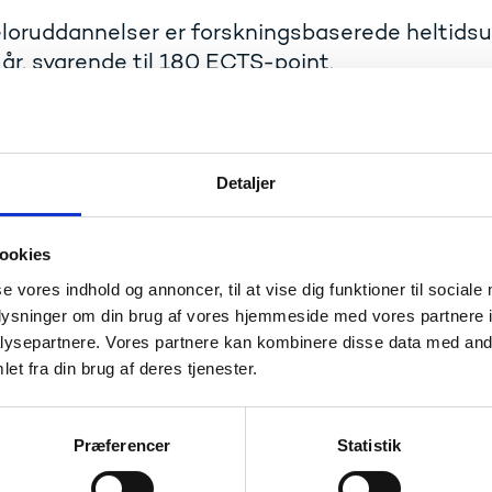
loruddannelser er forskningsbaserede heltids
 år, svarende til 180 ECTS-point.
eloruddannelse giver en bred faglig viden samt metodiske og
 flere fagområder. Formålet med en bacheloruddannelse er at
rhvervsfunktioner inden for det pågældende fagområde elle
tuddannelse. Efter bacheloruddannelsen har den studerend
Detaljer
andidatuddannelse.
ookies
ang til bacheloruddannelser
se vores indhold og annoncer, til at vise dig funktioner til sociale
oplysninger om din brug af vores hjemmeside med vores partnere i
n til en bacheloruddannelse forudsætter en gymnasial udda
krav (herunder en eventuel adgangsprøve) samt opfyldelse 
ysepartnere. Vores partnere kan kombinere disse data med andr
et fra din brug af deres tjenester.
brug for hjælp til dit studievalg, kan du kontakte Studieva
lser kan findes på UddannelsesGuiden (ug.dk). Hvis du har 
lse kan du kontakte uddannelsesinstitutionen.
Præferencer
Statistik
Læs mere om ansøgning til bacheloruddannelser