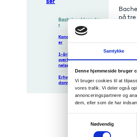
ser
Bache
på tre
Bacheloruddannelse
r
En bach
Kandidatuddannels
et eller
er
udøve e
kandida
Samtykke
1-årige akademiske
på en k
overbygningsuddan
nelser
Denne hjemmeside bruger c
Adg
Erhvervskandidatud
Vi bruger cookies til at tilpas
dannelser
vores trafik. Vi deler også 
Adgange
adgangs
annonceringspartnere og anal
dem, eller som de har indsaml
Har du 
uddanne
S
uddanne
Nødvendig
a
m