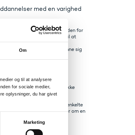
uddannelser med en varighed
 teoretiske kvalifikationer inden for
 kvalificere den studerende til at
r fortsætte på en
e mulighed for at videreuddanne sig
Om
 medier og til at analysere
nden for sociale medier,
nnelse, opfyldelse af specifikke
af eventuelle karakterkrav.
e oplysninger, du har givet
lg Danmark. Oplysninger om de enkelte
brug for yderligere oplysninger om en
Marketing