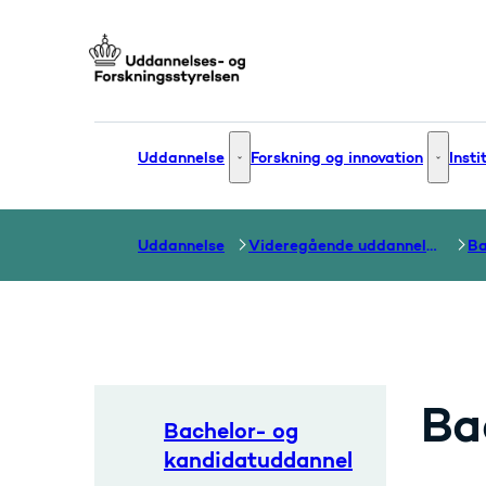
Gå til forsiden
Uddannelse
Forskning og innovation
Insti
Uddannelse - Flere links
Forsknin
Uddannelse
Videregående uddannelser
Ba
Bachelor- og
kandidatuddannel