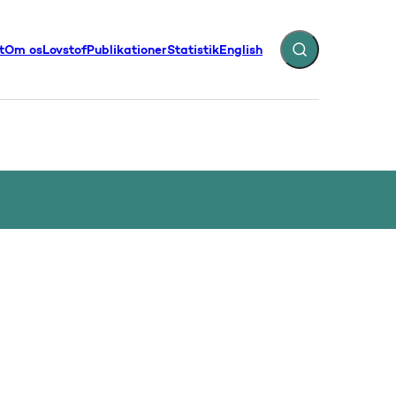
t
Om os
Lovstof
Publikationer
Statistik
English
Fold søgefelt ud
illinger - Flere links