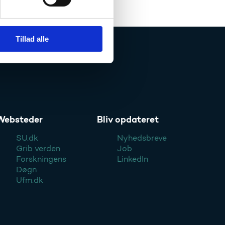
Tillad alle
Websteder
Bliv opdateret
SU.dk
Nyhedsbreve
Grib verden
Job
Forskningens
LinkedIn
Døgn
Ufm.dk