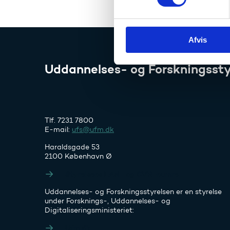
t
y
k
Afvis
k
e
v
Uddannelses- og Forskningssty
a
l
g
Tlf. 7231 7800
E-mail:
ufs@ufm.dk
Haraldsgade 53
2100 København Ø
Styrelsens EAN- og CVR-numre
Uddannelses- og Forskningsstyrelsen er en styrelse
under Forsknings-, Uddannelses- og
Digitaliseringsministeriet:
Ufm.dk