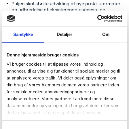
Puljen skal støtte udvikling af nye praktikformater
og udbredelse af eksisterende, succesfulde
praktikformater.
Puljen er målrettet pædagog-, socialrådgiver- og
sundhedsprofessionsbacheloruddannelserne.
Samtykke
Detaljer
Om
Der er afsat 30 mio. kr. til puljen over to år: 15 mio.
kr. i 2026 og 15 mio. kr. i 2027.
Puljen er en del af Aftale om reform af
Denne hjemmeside bruger cookies
professionsbachelor- og
erhvervsakademiuddannelserne i
Vi bruger cookies til at tilpasse vores indhold og
Danmark af 26. marts 2025.
annoncer, til at vise dig funktioner til sociale medier og til
at analysere vores trafik. Vi deler også oplysninger om
Læs mere om puljeopslaget
din brug af vores hjemmeside med vores partnere inden
Læs mere om rammerne for puljemidlerne i "Aftale om
for sociale medier, annonceringspartnere og
reform af professionsbachelor- og
analysepartnere. Vores partnere kan kombinere disse
erhvervsakademiuddannelserne i Danmark" (pkt. 21)
(pdf)
data med andre oplysninger, du har givet dem, eller som
de har indsamlet fra din brug af deres tjenester.
De fem projekter
S