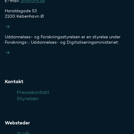
E-mail:
ufs@ufm.dk
Haraldsgade 53
2100 København Ø
Styrelsens EAN- og CVR-numre
Uddannelses- og Forskningsstyrelsen er en styrelse under
Forsknings-, Uddannelses- og Digitaliseringsministeriet:
Ufm.dk
Kontakt
Pressekontakt
Styrelsen
Websteder
SU.dk