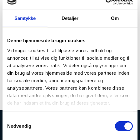
This reporting form is to be used for grants
given from either The Independent
Research Fund Denmark ( The former
Samtykke
Detaljer
Om
Danish Council for Independent Research
(DFF)) or The Danish Council for Strategic
Denne hjemmeside bruger cookies
Research (DSF).
Vi bruger cookies til at tilpasse vores indhold og
Scientific reporting must be done through the form
annoncer, til at vise dig funktioner til sociale medier og til
you find on the case in e-grant.
at analysere vores trafik. Vi deler også oplysninger om
din brug af vores hjemmeside med vores partnere inden
Link to e-grant
for sociale medier, annonceringspartnere og
Reporting form (pdf)
analysepartnere. Vores partnere kan kombinere disse
data med andre oplysninger, du har givet dem, eller som
de har indsamlet fra din brug af deres tjenester.
S
Nødvendig
a
Danish Agency for Higher Education and
m
Science