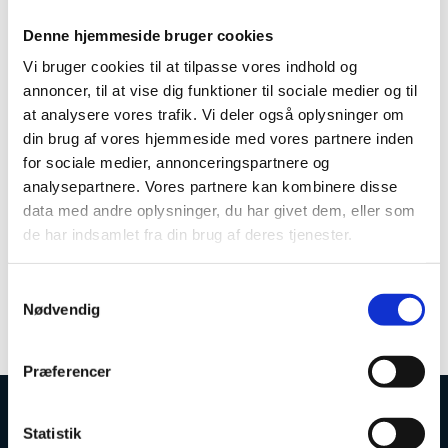
materialers egenskaber eller maskindeles holdbarhed
under ekstreme forhold. I den sammenhæng er der
Denne hjemmeside bruger cookies
ligeledes en række avancered elektronik- og
energivirksomheder, som bruger neutronfaciliteter i
Vi bruger cookies til at tilpasse vores indhold og
deres udviklingsarbejde.
annoncer, til at vise dig funktioner til sociale medier og til
at analysere vores trafik. Vi deler også oplysninger om
På samme måde er der et større antal udviklingstunge
din brug af vores hjemmeside med vores partnere inden
virksomheder på det farmaceutiske og
for sociale medier, annonceringspartnere og
biovidenskabelige områder, som anvender
neutronteknologi. Disse virksomheder udnytter
analysepartnere. Vores partnere kan kombinere disse
neutronfaciliteternes mulighed for at undersøge
data med andre oplysninger, du har givet dem, eller som
såkaldte ”bløde materialer” i form af celler og
de har indsamlet fra din brug af deres tjenester.
makromolekyler. Blandt andet har flere
bioteknologiske og medicinalvirksomheder brugt
S
teknologien til at undersøge proteiners strukturelle
Nødvendig
egenskaber og deres interaktion med cellernes øvrige
a
bestanddele.
m
t
Præferencer
y
k
k
Statistik
Uddannelses- og Forskningsstyrelsen