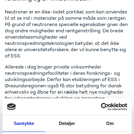
Neutroner er en ikke-ladet partikel, som kan anvendes
til at se ind i materialer på samme måde som røntgen.
På grund af neutronens specielle egenskaber giver den
dog andre muligheder end røntgenstråling. De brede
anvendelsesmuligheder ved
neutronspredningsteknologien betyder, at det ikke
alene er universitetsforskere, der vil kunne benytte sig
af ESS.
Allerede i dag bruger private virksomheder
neutronspredningsfaciliteter i deres forsknings- og
udviklingsarbejde. Derfor kan etableringen af ESS i
Øresundsregionen også få stor betydning for dansk
erhvervsliv og åbne for en række helt nye muligheder
for virksomhedernes udvikling og innovation.
Den erhvervsmæssige interessefor
neutronspredningsteknologi har blandt andet været
stor hos en række af verdens fly- og bilproducenter. De
Samtykke
Detaljer
Om
har typisk anvendt teknologien til at undersøge