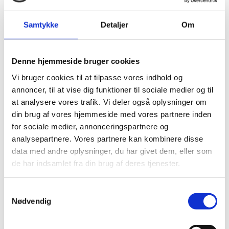
forskningsfacilitet. Det drejer sig både om de direkte
økonomiske effekter, der følger af facilitetens
Samtykke
Detaljer
Om
etablering og drift, men ligeledes effekter, som opstår i
samspilet mellem faciliteten og regionale, nationale og
internationale forsknings- og erhvervsmiljøer.
Denne hjemmeside bruger cookies
ESS rangeres meget højt af ’The European Strategy
Vi bruger cookies til at tilpasse vores indhold og
Forum on Research Infrastructure’ (ESFRI), et forum
annoncer, til at vise dig funktioner til sociale medier og til
som evaluerer og fastlægger fremtidige
at analysere vores trafik. Vi deler også oplysninger om
forskningsinfrastrukturer. Europa har en lang historie
som førende inden for materialeforskning med
din brug af vores hjemmeside med vores partnere inden
neutroner og et stort antal forskere, der anvender
for sociale medier, annonceringspartnere og
neutroner og har brug for adgang til neutronstråler i
analysepartnere. Vores partnere kan kombinere disse
deres fremtidige forskning.
data med andre oplysninger, du har givet dem, eller som
de har indsamlet fra din brug af deres tjenester.
Det forventes, at ESS vil bidrage med store
gennembrud i materialeforskningen og gøre det muligt
for europæiske forskere at blive mere
S
konkurrencedygtige på verdensplan. Studier af
Nødvendig
a
lignende anlæg viser, at næsten 80 % af
m
investeringerne forbliver i værtslandene, og at afkastet
t