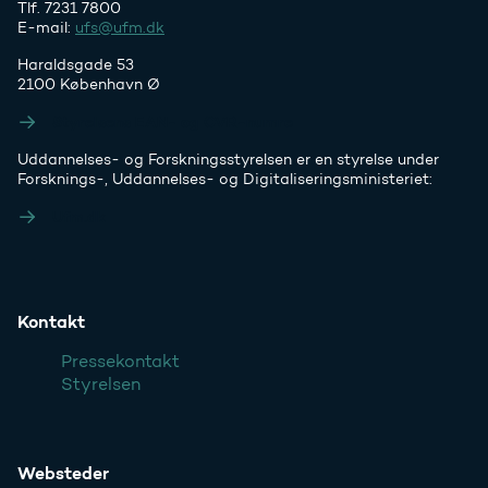
Tlf. 7231 7800
E-mail:
ufs@ufm.dk
Haraldsgade 53
2100 København Ø
Styrelsens EAN- og CVR-numre
Uddannelses- og Forskningsstyrelsen er en styrelse under
Forsknings-, Uddannelses- og Digitaliseringsministeriet:
Ufm.dk
Kontakt
Pressekontakt
Styrelsen
Websteder