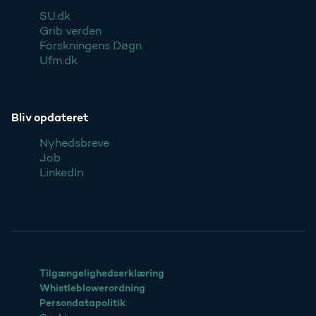
SU.dk
Grib verden
Forskningens Døgn
Ufm.dk
Bliv opdateret
Nyhedsbreve
Job
LinkedIn
Tilgængelighedserklæring
Whistleblowerordning
Persondatapolitik