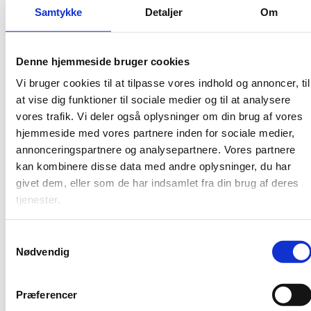
Lektor Jacob Sherson
, Aarhus Universitet (2017)
Samtykke
Detaljer
Om
Professor MSO Barbara Hoff Esbjørn
, Københavns
Universitet (2016)
Professor og overlæge Lars Østergaard
, Aarhus
Denne hjemmeside bruger cookies
Universitet / Aarhus Universitetshospital (2015)
Vi bruger cookies til at tilpasse vores indhold og annoncer, til
Professor Anne-Marie Mai
, Syddansk Universitet
at vise dig funktioner til sociale medier og til at analysere
(2014)
vores trafik. Vi deler også oplysninger om din brug af vores
Professor, dr. phil. og ph.d. Jesper Ryberg, lektor
hjemmeside med vores partnere inden for sociale medier,
ph.d. Thomas Søbirk Petersen og lektor ph.d. Sune
annonceringspartnere og analysepartnere. Vores partnere
Lægaard
, Research Group for Criminal Justice
kan kombinere disse data med andre oplysninger, du har
Ethics (2013)
givet dem, eller som de har indsamlet fra din brug af deres
Professor Albert Gjedde
(2012)
tjenester.
Professor Eske Willerslev
(2011)
Danmarkshistorien.dk
(2010)
Professor Maja Horst
(2009)
S
Nødvendig
Professor Ove K. Pedersen
a
(2008)
m
Professor Ole G. Mouritsen
(2007)
t
Professor Morten L. Kringelbach
(2006)
Præferencer
y
Klinisk professor Bente Klarlund Pedersen
(2005)