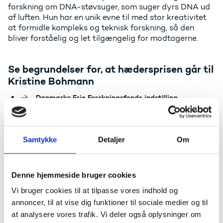
forskning om DNA-støvsuger, som suger dyrs DNA ud
af luften. Hun har en unik evne til med stor kreativitet
at formidle kompleks og teknisk forskning, så den
bliver forståelig og let tilgængelig for modtagerne.
Se begrundelser for, at hædersprisen går til
Kristine Bohmann
Danmarks Frie Forskningsfonds indstilling
Videnskab.dk's indstilling
Det Sundhedsvidenskabelige Fakultets indstilling
Pressemeddelelse: DNA-forsker støvsuger
Samtykke
Detaljer
Om
prisuddeling
Denne hjemmeside bruger cookies
Torsdag den 18. april overrækker uddannelses- og
forskningsminister Christina Egelund
Vi bruger cookies til at tilpasse vores indhold og
Forskningskommunikationsprisen og de 200.000
annoncer, til at vise dig funktioner til sociale medier og til
kr., der følger med prisen.
at analysere vores trafik. Vi deler også oplysninger om