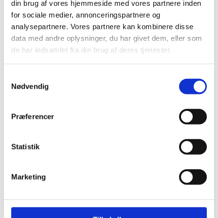
din brug af vores hjemmeside med vores partnere inden
for sociale medier, annonceringspartnere og
analysepartnere. Vores partnere kan kombinere disse
data med andre oplysninger, du har givet dem, eller som
de har indsamlet fra din brug af deres tjenester.
S
Nødvendig
a
m
t
Præferencer
y
Prismodtager Kristine Bohmann. Foto:
k
Uddannelses- og Forskningsministeriet
k
Statistik
Pressefotos af Kristine Bohmann til
e
download
v
Marketing
a
Kristine Bohmann. Fotokredit: Uddannelses- og
l
Forskningsministeriet
g
Kristine Bohmann. Fotokredit: Suste Bonnén