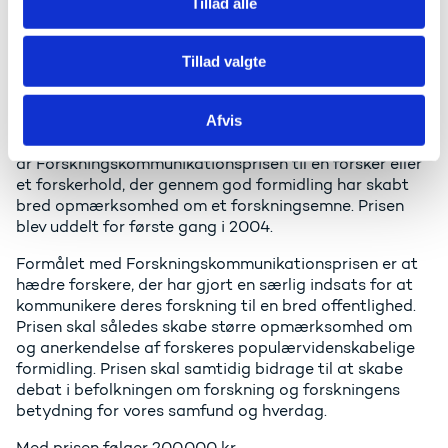
Tillad alle
Kristine Bohmann. Fotokredit: Christian Bendix
Tillad valgte
Om
Forskningskommunikationsprisen
Afvis
Uddannelses- og Forskningsministeriet uddeler hvert
år Forskningskommunikationsprisen til en forsker eller
et forskerhold, der gennem god formidling har skabt
bred opmærksomhed om et forskningsemne. Prisen
blev uddelt for første gang i 2004.
Formålet med Forskningskommunikationsprisen er at
hædre forskere, der har gjort en særlig indsats for at
kommunikere deres forskning til en bred offentlighed.
Prisen skal således skabe større opmærksomhed om
og anerkendelse af forskeres populærvidenskabelige
formidling. Prisen skal samtidig bidrage til at skabe
debat i befolkningen om forskning og forskningens
betydning for vores samfund og hverdag.
Med prisen følger 200.000 kr.