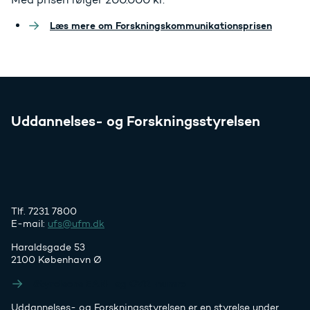
Læs mere om Forskningskommunikationsprisen
Uddannelses- og Forskningsstyrelsen
Tlf. 7231 7800
E-mail:
ufs@ufm.dk
Haraldsgade 53
2100 København Ø
Styrelsens EAN- og CVR-numre
Uddannelses- og Forskningsstyrelsen er en styrelse under