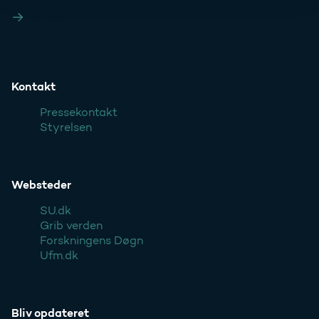
Ufm.dk
Kontakt
Pressekontakt
Styrelsen
Websteder
SU.dk
Grib verden
Forskningens Døgn
Ufm.dk
Bliv opdateret