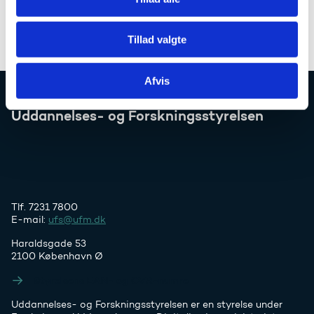
Telefon:
+45 72 31 82 46
Tillad valgte
Afvis
Uddannelses- og Forskningsstyrelsen
Tlf. 7231 7800
E-mail:
ufs@ufm.dk
Haraldsgade 53
2100 København Ø
Styrelsens EAN- og CVR-numre
Uddannelses- og Forskningsstyrelsen er en styrelse under