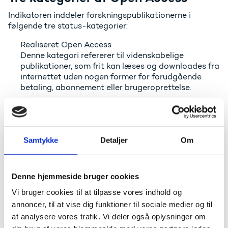
Indikatoren inddeler forskningspublikationerne i
følgende tre status-kategorier:
Realiseret Open Access
Denne kategori refererer til videnskabelige
publikationer, som frit kan læses og downloades fra
internettet uden nogen former for forudgående
betaling, abonnement eller brugeroprettelse.
Uudnyttet Open Access
Denne kategori refererer til publikationer, der ikke
kan tilgås frit på internettet et år efter deres
Samtykke
Detaljer
Om
udgivelsestidspunkt, men som er publiceret i
tidsskrifter, der tillader Open Access.
Denne hjemmeside bruger cookies
Blokeret Open Access
Denne kategori refererer til publikationer, der ikke
Vi bruger cookies til at tilpasse vores indhold og
kan tilgås frit på internettet et år efter deres
annoncer, til at vise dig funktioner til sociale medier og til
udgivelsesår, og som er publiceret i tidsskrifter, der
at analysere vores trafik. Vi deler også oplysninger om
på grund af udgivers politik er blokeret fra at opnå