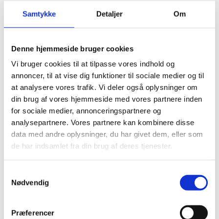
Hvilke typer af publikationer
Samtykke
Detaljer
Om
omfattes?
Kravet om parallelpublicering omfatter udelukkende
Denne hjemmeside bruger cookies
videnskabelige artikler og konferencebidrag i
tidsskrifter og proceedings med ISSN.
Vi bruger cookies til at tilpasse vores indhold og
annoncer, til at vise dig funktioner til sociale medier og til
Kravet om parallelpublicering omfatter således ikke:
at analysere vores trafik. Vi deler også oplysninger om
videnskabelige monografier
din brug af vores hjemmeside med vores partnere inden
antologier
for sociale medier, annonceringspartnere og
ph.d.-afhandlinger
analysepartnere. Vores partnere kan kombinere disse
doktorafhandlinger
data med andre oplysninger, du har givet dem, eller som
publikationer om patenterede opfindelser
de har indsamlet fra din brug af deres tjenester.
S
Hvad betyder det for
Nødvendig
a
bevillingshaver?
m
For bevillingshaver betyder denne politik:
t
Præferencer