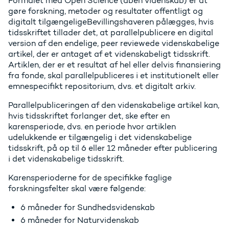
Formålet med Open Science (åben videnskab) er at
gøre forskning, metoder og resultater offentligt og
digitalt tilgængeligeBevillingshaveren pålægges, hvis
tidsskriftet tillader det, at parallelpublicere en digital
version af den endelige, peer reviewede videnskabelige
artikel, der er antaget af et videnskabeligt tidsskrift.
Artiklen, der er et resultat af hel eller delvis finansiering
fra fonde, skal parallelpubliceres i et institutionelt eller
emnespecifikt repositorium, dvs. et digitalt arkiv.
Parallelpubliceringen af den videnskabelige artikel kan,
hvis tidsskriftet forlanger det, ske efter en
karensperiode, dvs. en periode hvor artiklen
udelukkende er tilgængelig i det videnskabelige
tidsskrift, på op til 6 eller 12 måneder efter publicering
i det videnskabelige tidsskrift.
Karensperioderne for de specifikke faglige
forskningsfelter skal være følgende:
6 måneder for Sundhedsvidenskab
6 måneder for Naturvidenskab