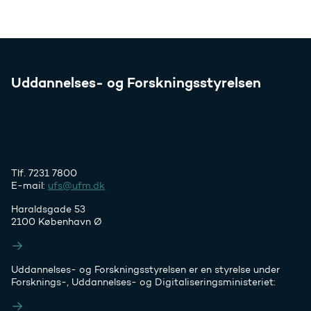
Uddannelses- og Forskningsstyrelsen
Tlf. 7231 7800
E-mail:
ufs@ufm.dk
Haraldsgade 53
2100 København Ø
Styrelsens EAN- og CVR-numre
Uddannelses- og Forskningsstyrelsen er en styrelse under
Forsknings-, Uddannelses- og Digitaliseringsministeriet:
Ufm.dk