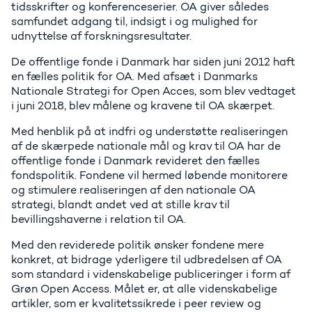
tidsskrifter og konferenceserier. OA giver således
samfundet adgang til, indsigt i og mulighed for
udnyttelse af forskningsresultater.
De offentlige fonde i Danmark har siden juni 2012 haft
en fælles politik for OA. Med afsæt i Danmarks
Nationale Strategi for Open Acces, som blev vedtaget
i juni 2018, blev målene og kravene til OA skærpet.
Med henblik på at indfri og understøtte realiseringen
af de skærpede nationale mål og krav til OA har de
offentlige fonde i Danmark revideret den fælles
fondspolitik. Fondene vil hermed løbende monitorere
og stimulere realiseringen af den nationale OA
strategi, blandt andet ved at stille krav til
bevillingshaverne i relation til OA.
Med den reviderede politik ønsker fondene mere
konkret, at bidrage yderligere til udbredelsen af OA
som standard i videnskabelige publiceringer i form af
Grøn Open Access. Målet er, at alle videnskabelige
artikler, som er kvalitetssikrede i peer review og