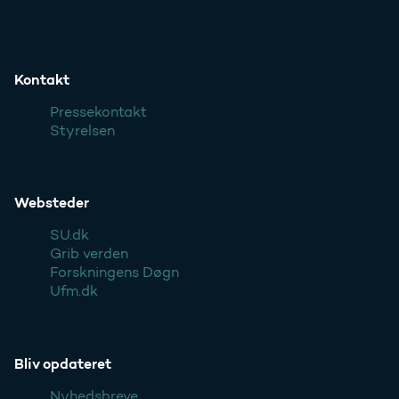
Kontakt
Pressekontakt
Styrelsen
Websteder
SU.dk
Grib verden
Forskningens Døgn
Ufm.dk
Bliv opdateret
Nyhedsbreve