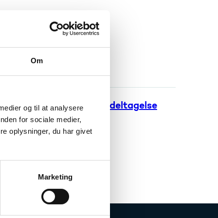
Om
løsninger i Arktis
programmer med dansk deltagelse
 medier og til at analysere
nden for sociale medier,
e oplysninger, du har givet
Marketing