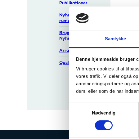
Publikationer
Aktue
Nyheder på
rumområdet
Brug rummet
Nyhedsbrev
Samtykke
Op
Arrangementer
Denne hjemmeside bruger c
Opslag
O
Vi bruger cookies til at tilpas
Aktuelle
vores trafik. Vi deler også 
opslag
annonceringspartnere og anal
Tidligere
dem, eller som de har indsaml
opslag
S
Nødvendig
a
m
t
y