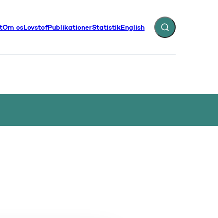
t
Om os
Lovstof
Publikationer
Statistik
English
Fold søgefelt ud
illinger - Flere links