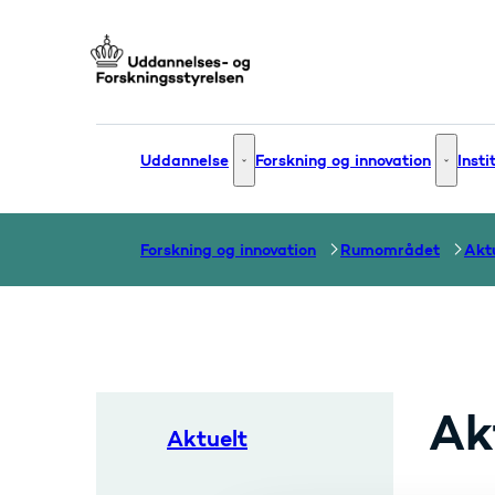
Gå til forsiden
Uddannelse
Forskning og innovation
Insti
Uddannelse - Flere links
Forsknin
Forskning og innovation
Rumområdet
Akt
Ak
Aktuelt