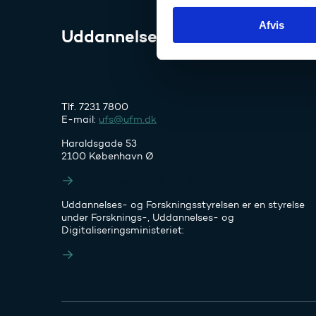
k
Afvis
k
Uddannelses- og Forskningssty
e
v
a
l
Tlf. 7231 7800
g
E-mail:
ufs@ufm.dk
Haraldsgade 53
2100 København Ø
Styrelsens EAN- og CVR-numre
Uddannelses- og Forskningsstyrelsen er en styrelse
under Forsknings-, Uddannelses- og
Digitaliseringsministeriet:
Ufm.dk