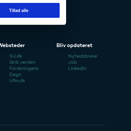
Tillad alle
Websteder
Bliv opdateret
SU.dk
Nyhedsbreve
Grib verden
Job
Forskningens
LinkedIn
Døgn
Ufm.dk