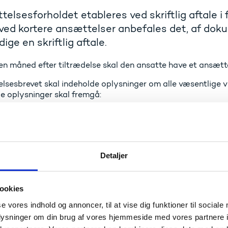
elsesforholdet etableres ved skriftlig aftale i
ved kortere ansættelser anbefales det, af dok
ige en skriftlig aftale.
en måned efter tiltrædelse skal den ansatte have et ansætt
lsesbrevet skal indeholde oplysninger om alle væsentlige vi
e oplysninger skal fremgå:
ttelsesmyndighedens navn og adresse
rbejderens navn og adresse
ttelsesforholdets begyndelsestidspunkt
ttelsesforholdets forventede varighed (ved tidsbegrænset
Detaljer
tuel prøvetid
ingsbetegnelse eller jobbeskrivelse
ookies
isning til relevant overenskomst, fællesoverenskomst/organ
æftigelsens omfang (eventuel deltid)
se vores indhold og annoncer, til at vise dig funktioner til sociale
jdsstedets beliggenhed
oplysninger om din brug af vores hjemmeside med vores partnere i
, tillægs- og pensionsvilkår og lønnens udbetalingsterminer