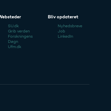
Websteder
Bliv opdateret
SU.dk
Nyhedsbreve
Grib verden
Job
Forskningens
LinkedIn
Døgn
Ufm.dk