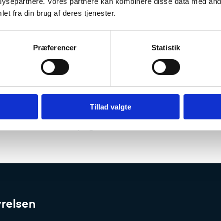
ysepartnere. Vores partnere kan kombinere disse data med andr
tuel pligt til over-/merarbejde
et fra din brug af deres tjenester.
erettigheder
gelsesregler
Præferencer
Statistik
s mere om ansættelsesbevis
PAV kapitel 15.3.3.
Tillad valgte
ål kan rettes til ufs-jur@ufm.dk.
relsen