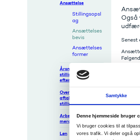
Ansættelse
Ansætt
Stillingsopsl
Også 
ag
udfærd
Ansættelses
bevis
Senest 
Ansættelses
Ansætte
former
Følgend
Årsnorm og
Ansæ
stillingsstruktur
Meda
efter OK13
Ansæ
Overenskomster,
Ansæ
Samtykke
aftaler og
Even
stillingsstrukturer
Still
Arbejdstid og
Denne hjemmeside bruger c
Henv
merarbejde
Besk
Vi bruger cookies til at tilpas
Arbe
vores trafik. Vi deler også 
Løn
Løn-