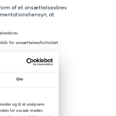
 form af et ansættelsesbrev.
umentationshensyn, at
elsesbrev.
lkår for ansættelsesforholdet.
 ansættelse)
Om
isationsaftale
 medier og til at analysere
nden for sociale medier,