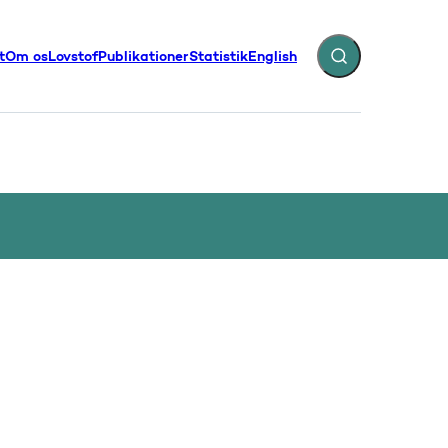
t
Om os
Lovstof
Publikationer
Statistik
English
Fold søgefelt ud
illinger - Flere links