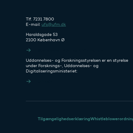
Tlf. 7231 7800
E-mail:
ufs@ufm.dk
Haraldsgade 53
2100 København Ø
Styrelsens EAN- og CVR-numre
Uddannelses- og Forskningsstyrelsen er en styrelse
under Forsknings-, Uddannelses- og
Digitaliseringsministeriet:
Ufm.dk
Tilgængelighedserklæring
Whistleblowerordnin