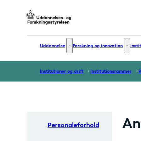
Gå til forsiden
Uddannelse
Forskning og innovation
Insti
Uddannelse - Flere links
Forsknin
Institutioner og drift
Institutionsrammer
P
An
Personaleforhold