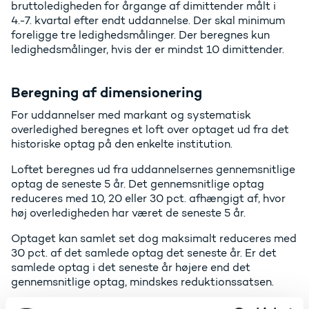
bruttoledigheden for årgange af dimittender målt i
4.-7. kvartal efter endt uddannelse. Der skal minimum
foreligge tre ledighedsmålinger. Der beregnes kun
ledighedsmålinger, hvis der er mindst 10 dimittender.
Beregning af dimensionering
For uddannelser med markant og systematisk
overledighed beregnes et loft over optaget ud fra det
historiske optag på den enkelte institution.
Loftet beregnes ud fra uddannelsernes gennemsnitlige
optag de seneste 5 år. Det gennemsnitlige optag
reduceres med 10, 20 eller 30 pct. afhængigt af, hvor
høj overledigheden har været de seneste 5 år.
Optaget kan samlet set dog maksimalt reduceres med
30 pct. af det samlede optag det seneste år. Er det
samlede optag i det seneste år højere end det
gennemsnitlige optag, mindskes reduktionssatsen.
Det, at loftet på den enkelte institution fastsættes ud