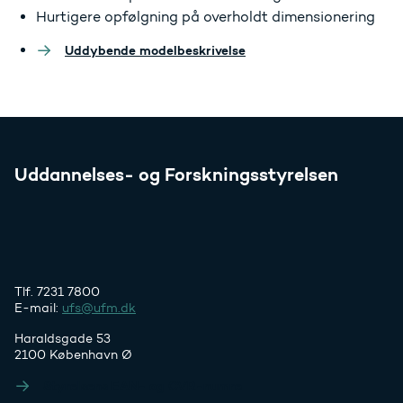
Hurtigere opfølgning på overholdt dimensionering
Uddybende modelbeskrivelse
Uddannelses- og Forskningsstyrelsen
Tlf. 7231 7800
E-mail:
ufs@ufm.dk
Haraldsgade 53
2100 København Ø
Styrelsens EAN- og CVR-numre