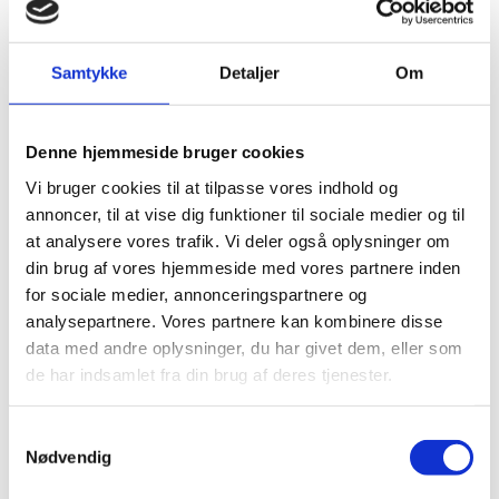
fra institutionens gennemsnitlige optag de seneste 5
år, betyder, at institutioner, der har øget optaget over
de seneste 5 år, skal reducere mere i forhold til det
Samtykke
Detaljer
Om
seneste optag, end institutioner med et stabilt optag.
Det betyder desuden, at reduktionen på de enkelte
institutioner kan være større end 30 pct. forhold til
Denne hjemmeside bruger cookies
seneste optag - eller være negativ.
Vi bruger cookies til at tilpasse vores indhold og
annoncer, til at vise dig funktioner til sociale medier og til
Praktisk implementering
at analysere vores trafik. Vi deler også oplysninger om
Institutionerne kan i dialog med ministeriet beslutte,
din brug af vores hjemmeside med vores partnere inden
hvordan reduktionen af optaget fordeles mellem de
for sociale medier, annonceringspartnere og
dimensionerede uddannelser og udbud. Institutionerne
analysepartnere. Vores partnere kan kombinere disse
kan desuden efter godkendelse flytte op til 15 pct. af
data med andre oplysninger, du har givet dem, eller som
den samlede reduktion til uddannelser, der ikke er
de har indsamlet fra din brug af deres tjenester.
udtaget til dimensionering efter beregningsmodellen,
hvis dette kan begrundes med udgangspunkt i
arbejdsmarkedets behov.
S
Nødvendig
a
Institutionerne kan herved friholde uddannelser for
m
reduktioner, hvis der er højere lokal efterspørgsel efter