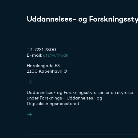
Uddannelses- og Forskningssty
Tlf. 7231 7800
E-mail:
ufs@ufm.dk
Haraldsgade 53
2100 København Ø
Styrelsens EAN- og CVR-numre
Uddannelses- og Forskningsstyrelsen er en styrelse
under Forsknings-, Uddannelses- og
Digitaliseringsministeriet:
Ufm.dk