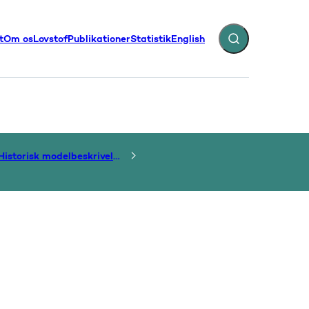
t
Om os
Lovstof
Publikationer
Statistik
English
Fold søgefelt ud
illinger - Flere links
Historisk modelbeskrivelse