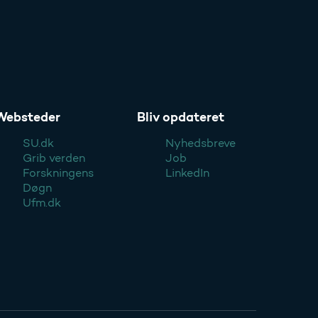
Websteder
Bliv opdateret
SU.dk
Nyhedsbreve
Grib verden
Job
Forskningens
LinkedIn
Døgn
Ufm.dk