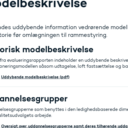
delbeskrivelse
indes uddybende information vedrørende modell
torie før omlægningen til rammestyring.
orisk modelbeskrivelse
 fra evalueringsrapporten indeholder en uddybende beskrivel
oneringsmodellen såsom udtagelse, loft fastsættelse og b
Uddybende modelbeskrivelse (pdf)
annelsesgrupper
lsesgrupperne som benyttes i den ledighedsbaserede dimens
litetsudvalgets arbejde.
Oversigt over uddannelsesgrupperne samt deres tilhørende uddan