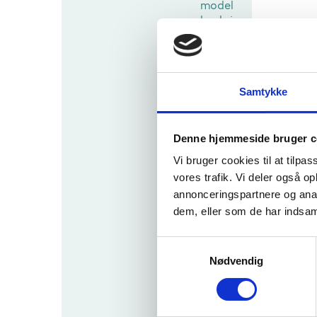
model
beskri
velse
His
H
i
s
Samtykke
t
o
r
Denne hjemmeside bruger c
i
Vi bruger cookies til at tilpas
s
k
vores trafik. Vi deler også 
d
annonceringspartnere og anal
o
dem, eller som de har indsaml
k
u
S
m
Nødvendig
a
e
m
n
t
t
a
y