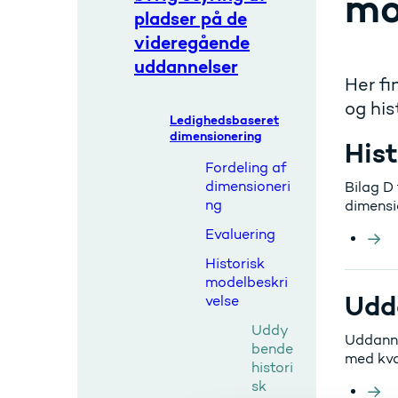
mo
pladser på de
videregående
uddannelser
Her f
og his
Ledighedsbaseret
dimensionering
Hist
Fordeling af
dimensioneri
Bilag D
ng
dimensi
Evaluering
Historisk
modelbeskri
Udd
velse
Uddy
Uddanne
bende
med kva
histori
sk