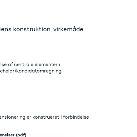
ens konstruktion, virkemåde
se af centrale elementer i
achelor/kandidatomregning.
ionering er konstrueret i forbindelse
nelser (pdf)