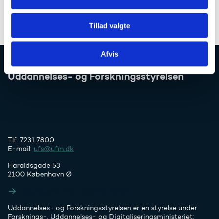
for videregående uddannelser.
Tillad valgte
Afvis
Uddannelses- og Forskningsstyrelsen
Tlf. 7231 7800
E-mail:
ufs@ufm.dk
Haraldsgade 53
2100 København Ø
Styrelsens EAN- og CVR-numre
Uddannelses- og Forskningsstyrelsen er en styrelse under
Forsknings-, Uddannelses- og Digitaliseringsministeriet: