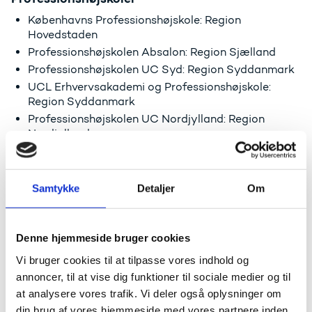
Københavns Professionshøjskole: Region
Hovedstaden
Professionshøjskolen Absalon: Region Sjælland
Professionshøjskolen UC Syd: Region Syddanmark
UCL Erhvervsakademi og Professionshøjskole:
Region Syddanmark
Professionshøjskolen UC Nordjylland: Region
Nordjylland
Professionshøjskolen VIA UC: Region Midtjylland
Danmarks Medie- og Journalisthøjskole (DMJX):
Hele landet
Samtykke
Detaljer
Om
Erhvervsakademier
Denne hjemmeside bruger cookies
Erhvervsakademi Aarhus: Aarhus, Syddjurs og
Vi bruger cookies til at tilpasse vores indhold og
Samsø kommune
annoncer, til at vise dig funktioner til sociale medier og til
Erhvervsakademi IBA Kolding: Kolding, Haderslev,
at analysere vores trafik. Vi deler også oplysninger om
Vejen, Aabenraa og Fredericia kommune
din brug af vores hjemmeside med vores partnere inden
Zealand Sjællands Erhvervsakademi: Region