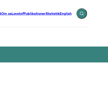
t
Om os
Lovstof
Publikationer
Statistik
English
Fold søgefelt ud
illinger - Flere links