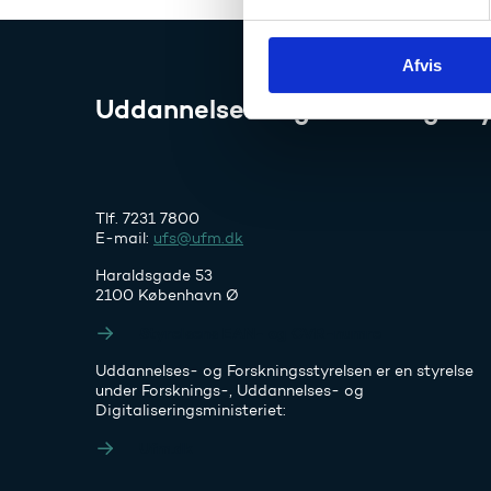
y
k
Afvis
k
e
Uddannelses- og Forskningssty
v
a
l
g
Tlf. 7231 7800
E-mail:
ufs@ufm.dk
Haraldsgade 53
2100 København Ø
Styrelsens EAN- og CVR-numre
Uddannelses- og Forskningsstyrelsen er en styrelse
under Forsknings-, Uddannelses- og
Digitaliseringsministeriet:
Ufm.dk