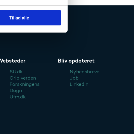
Tillad alle
Websteder
Bliv opdateret
SU.dk
Nyhedsbreve
Grib verden
Job
Forskningens
LinkedIn
Døgn
Ufm.dk