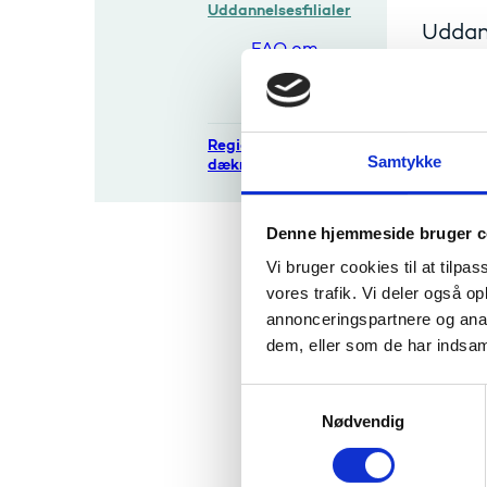
Uddannelsesfilialer
Uddann
FAQ om
for om
uddannelses
studer
filialer
end d
Regionale
Samtykke
dækningsområder
Uddanne
uddanne
uddanne
Denne hjemmeside bruger c
Uddanne
Vi bruger cookies til at tilpas
virksom
vores trafik. Vi deler også 
samtidig
annonceringspartnere og anal
uddanne
dem, eller som de har indsaml
Med aft
uddannel
S
Nødvendig
a
m
t