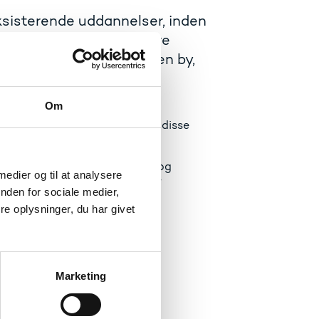
ksisterende uddannelser, inden
t. Tiltaget skal give flere
es uddannelse i en anden by,
Om
 adgangen til videregående
eregående uddannelse, og hvor disse
.
bejde med kommuner, regioner og
 medier og til at analysere
nale og lokale uddannelser har
nden for sociale medier,
kabes flere lokale og regionale
e oplysninger, du har givet
 hvor de videregående
ende uddannelse i en ny by.
Marketing