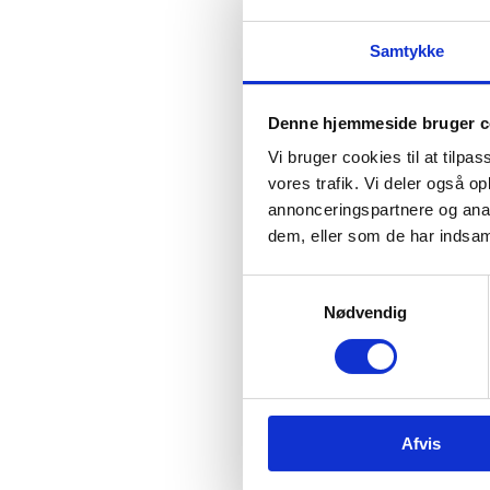
Samtykke
Denne hjemmeside bruger c
Vi bruger cookies til at tilpas
vores trafik. Vi deler også 
annonceringspartnere og anal
dem, eller som de har indsaml
S
Publice
Nødvendig
a
Udgiver
m
t
Publika
y
Sideant
k
Afvis
k
e