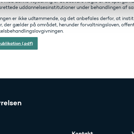
t med denne vejledning er at besvare nogle af de spørgsmå
srettede uddannelsesinstitutioner under behandlingen af sa
ngen er ikke udtømmende, og det anbefales derfor, at instit
er, der gælder på området, herunder forvaltningsloven, offe
kelsbehandlingslovgivningen.
ublikation (.pdf)
relsen
Kontakt