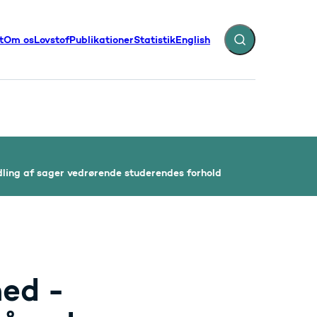
t
Om os
Lovstof
Publikationer
Statistik
English
Fold søgefelt ud
illinger - Flere links
dling af sager vedrørende studerendes forhold
hed -