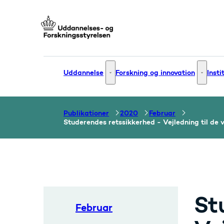
Gå til forsiden
Uddannelse
Forskning og innovation
Insti
Uddannelse - Flere links
Forsknin
Publikationer
2020
Februar
Studerendes retssikkerhed - Vejledning til de
St
Februar