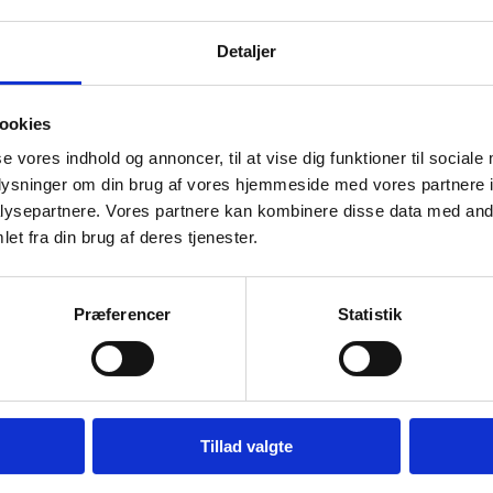
Detaljer
ookies
se vores indhold og annoncer, til at vise dig funktioner til sociale
oplysninger om din brug af vores hjemmeside med vores partnere i
ysepartnere. Vores partnere kan kombinere disse data med andr
et fra din brug af deres tjenester.
ringsdato: 3. februar 2020
Præferencer
Statistik
: Styrelsen for Forskning og Uddannelse
tionsår: 2020
al: 36
Tillad valgte