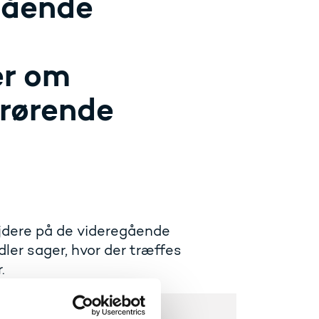
egående
er om
drørende
jdere på de videregående
ler sager, hvor der træffes
.