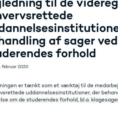
jledning til de vider
hvervsrettede
dannelsesinstitution
handling af sager ve
uderendes forhold
. februar 2020
ningen er tænkt som et værktøj til de medarbe
vsrettede uddannelsesinstitutioner, der behand
lse om de studerendes forhold, bl.a. klagesager