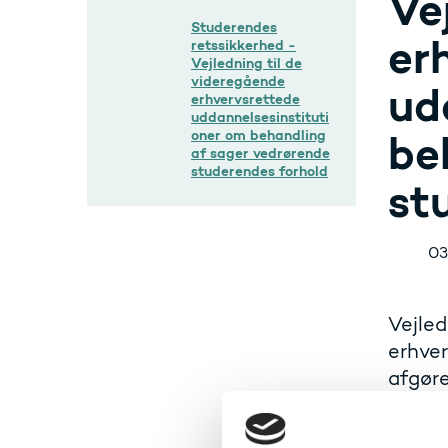
Ve
Studerendes
er
retssikkerhed -
Vejledning til de
videregående
ud
erhvervsrettede
uddannelsesinstituti
oner om behandling
be
af sager vedrørende
studerendes forhold
st
03
Vejled
erhver
afgøre