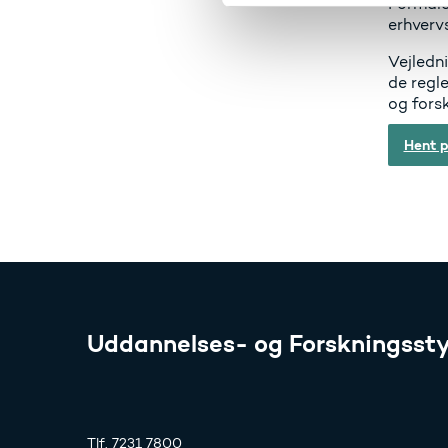
Formåle
v
erhverv
a
l
Vejledni
g
de regl
og fors
Hent p
Uddannelses- og Forskningssty
Tlf. 7231 7800