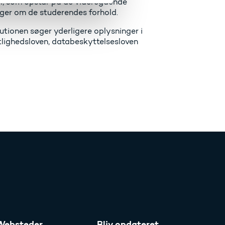
l, som opstår på de videregående
ger om de studerendes forhold.
utionen søger yderligere oplysninger i
ntlighedsloven, databeskyttelsesloven
Websteder
Bliv opdateret