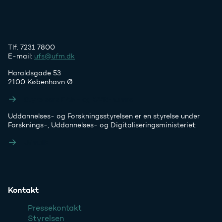
Tlf. 7231 7800
E-mail:
ufs@ufm.dk
Haraldsgade 53
2100 København Ø
Styrelsens EAN- og CVR-numre
Uddannelses- og Forskningsstyrelsen er en styrelse under
Forsknings-, Uddannelses- og Digitaliseringsministeriet:
Ufm.dk
Kontakt
Pressekontakt
Styrelsen