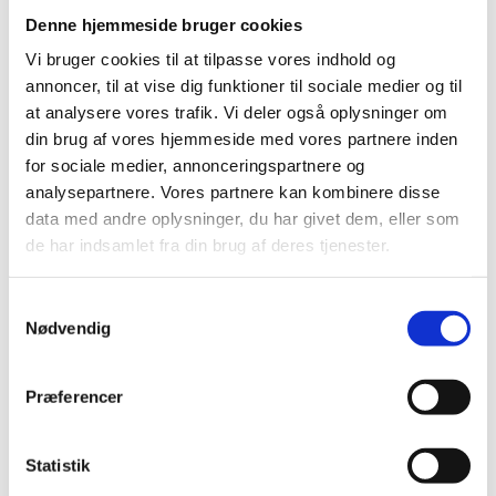
Denne hjemmeside bruger cookies
Vi bruger cookies til at tilpasse vores indhold og
annoncer, til at vise dig funktioner til sociale medier og til
at analysere vores trafik. Vi deler også oplysninger om
din brug af vores hjemmeside med vores partnere inden
for sociale medier, annonceringspartnere og
analysepartnere. Vores partnere kan kombinere disse
data med andre oplysninger, du har givet dem, eller som
de har indsamlet fra din brug af deres tjenester.
S
Nødvendig
a
ESS som drivkraft for fremtidens vækst -
m
Strategi for den danske ESS-indsats 2.0
t
Publiceret
24. juni 2020
Præferencer
y
Danmark er sammen med Sverige værter for den
k
fælleseuropæiske forskningsinfrastruktur ESS i
k
Statistik
Lund. En uafhængig ESS-rådgivningsgruppe har
e