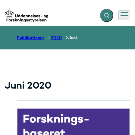
Fold søgefelt ud
Menu
Gå til forsiden
Publikationer
2020
Juni
Juni 2020