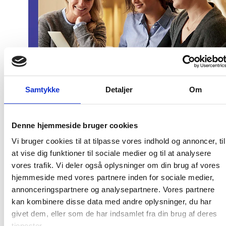
Samtykke
Detaljer
Om
Denne hjemmeside bruger cookies
Vi bruger cookies til at tilpasse vores indhold og annoncer, til
at vise dig funktioner til sociale medier og til at analysere
vores trafik. Vi deler også oplysninger om din brug af vores
Publiceringsdato: 25. november 2021
hjemmeside med vores partnere inden for sociale medier,
annonceringspartnere og analysepartnere. Vores partnere
Internet ISBN: 978-87-93807-45-7
kan kombinere disse data med andre oplysninger, du har
Udgiver: Uddannelses- og Forskningsstyrelsen
givet dem, eller som de har indsamlet fra din brug af deres
tjenester.