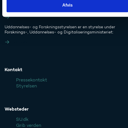
Haraldsgade 53
Afvis
2100 København Ø
Styrelsens EAN- og CVR-numre
Uddannelses- og Forskningsstyrelsen er en styrelse under
Forsknings-, Uddannelses- og Digitaliseringsministeriet:
Ufm.dk
Kontakt
Pressekontakt
Styrelsen
Websteder
SU.dk
Grib verden