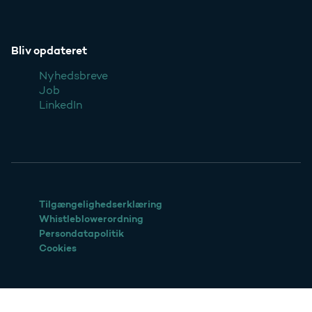
Bliv opdateret
Nyhedsbreve
Job
LinkedIn
Tilgængelighedserklæring
Whistleblowerordning
Persondatapolitik
Cookies