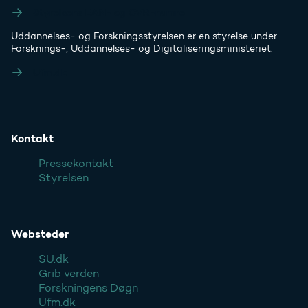
Styrelsens EAN- og CVR-numre
Uddannelses- og Forskningsstyrelsen er en styrelse under
Forsknings-, Uddannelses- og Digitaliseringsministeriet:
Ufm.dk
Kontakt
Pressekontakt
Styrelsen
Websteder
SU.dk
Grib verden
Forskningens Døgn
Ufm.dk