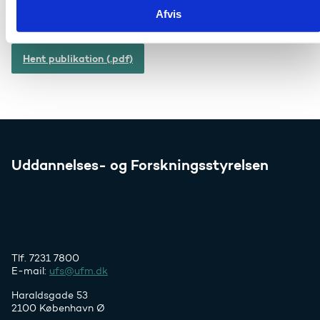
aftagere af forskningen. Der er suppleret med data for
Afvis
publikationer inden for området.
Hent publikation (.pdf)
Uddannelses- og Forskningsstyrelsen
Tlf. 7231 7800
E-mail:
ufs@ufm.dk
Haraldsgade 53
2100 København Ø