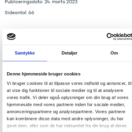
Publiceringsdato: 24. marts 2023
Sideantal: 66
Kortlægningen viser bl.a., at:
Forskning i udsathed blandt børn og unge i
Danmark er spredt over en bred vifte af faglige
Samtykke
Detaljer
Om
miljøer.
206 forskningsårsværk beskæftigede sig med
området i 2021, hvilket svarer til ca. 3,8 pct. af de
Denne hjemmeside bruger cookies
samlede årsværk inden for områderne
Vi bruger cookies til at tilpasse vores indhold og annoncer, til
samfundsvidenskab og humaniora, som en stor del
af forskningen falder inden for.
at vise dig funktioner til sociale medier og til at analysere
Forskningen indgår i mange felter, bl.a. psykologi,
vores trafik. Vi deler også oplysninger om din brug af vores
sociologi, jura, kulturvidenskab, økonomi mv.
hjemmeside med vores partnere inden for sociale medier,
De 206 forskningsårsværk i 2021 er fordelt på 504
annonceringspartnere og analysepartnere. Vores partnere
FoU-aktive ansatte.
kan kombinere disse data med andre oplysninger, du har
Basismidler er den største finansieringskilde, og
givet dem, eller som de har indsamlet fra din brug af deres
private kilder udgør også en stor del.