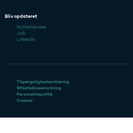
Bliv opdateret
Nyhedsbreve
Job
LinkedIn
Tilgængelighedserklæring
Whistleblowerordning
Persondatapolitik
Cookies