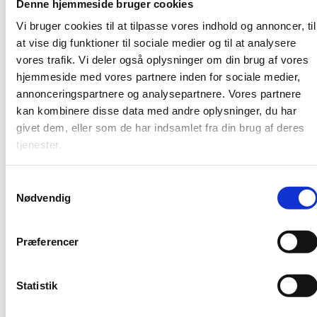
Denne hjemmeside bruger cookies
Kortlægningens hovedkonklusioner:
Vi bruger cookies til at tilpasse vores indhold og annoncer, til
at vise dig funktioner til sociale medier og til at analysere
Der er et begrænset omfang af forskning på
vores trafik. Vi deler også oplysninger om din brug af vores
området med 14,8 årsværk i 2021.
hjemmeside med vores partnere inden for sociale medier,
Forskningen er fragmenteret og fordelt på
annonceringspartnere og analysepartnere. Vores partnere
smågrupper/enkeltpersoner ved både
kan kombinere disse data med andre oplysninger, du har
professionshøjskoler og universiteter.
givet dem, eller som de har indsamlet fra din brug af deres
Respondenterne fremhæver en manglende
tjenester.
fødekæde af forskere som en barriere. Det er svært
at tiltrække nye forskere og ph.d.-studerende til
området.
S
Nødvendig
a
Kortlægningen omfatter forskningsstatistik samt
kvalitative besvarelser på baggrund af en
m
spørgeramme udsendt til 12 uddannelsesinstitutioner,
t
Præferencer
herunder universiteter, professionshøjskoler og VIVE.
y
k
Kortlægningen anvender publikationsdata fra
k
Statistik
professionshøjskolernes database (UC Viden), NORA
e
(DK forskningsportal) samt en publikationsoversigt fra