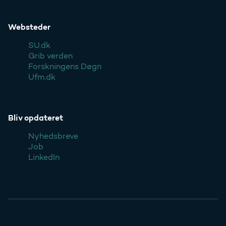
Websteder
SU.dk
Grib verden
Forskningens Døgn
Ufm.dk
Bliv opdateret
Nyhedsbreve
Job
LinkedIn