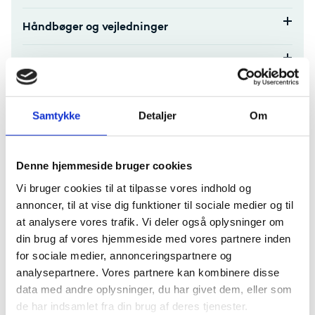
Håndbøger og vejledninger
Beneficiary Module
ORS-Organisation Registration System
Samtykke
Detaljer
Om
Online Language Support
Denne hjemmeside bruger cookies
Formidling af projekt
Vi bruger cookies til at tilpasse vores indhold og
annoncer, til at vise dig funktioner til sociale medier og til
Behandling af data og personoplysninger
at analysere vores trafik. Vi deler også oplysninger om
din brug af vores hjemmeside med vores partnere inden
Klagevejledning
for sociale medier, annonceringspartnere og
Hjælp til administration
analysepartnere. Vores partnere kan kombinere disse
data med andre oplysninger, du har givet dem, eller som
de har indsamlet fra din brug af deres tjenester.