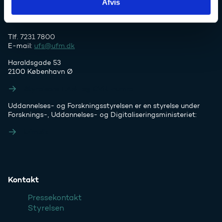
Afvis
Tlf. 7231 7800
E-mail:
ufs@ufm.dk
Haraldsgade 53
2100 København Ø
Styrelsens EAN- og CVR-numre
Uddannelses- og Forskningsstyrelsen er en styrelse under
Forsknings-, Uddannelses- og Digitaliseringsministeriet:
Ufm.dk
Kontakt
Pressekontakt
Styrelsen