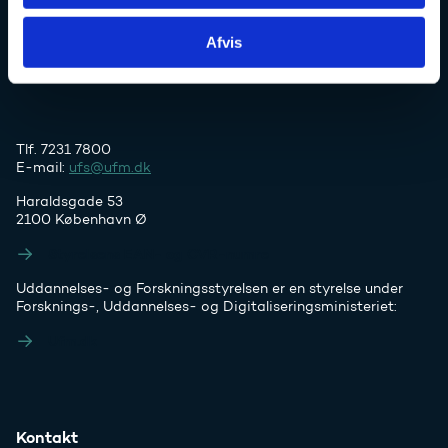
Uddannelses- og Forskningsstyrelsen
Afvis
Tlf. 7231 7800
E-mail:
ufs@ufm.dk
Haraldsgade 53
2100 København Ø
Styrelsens EAN- og CVR-numre
Uddannelses- og Forskningsstyrelsen er en styrelse under
Forsknings-, Uddannelses- og Digitaliseringsministeriet:
Ufm.dk
Kontakt