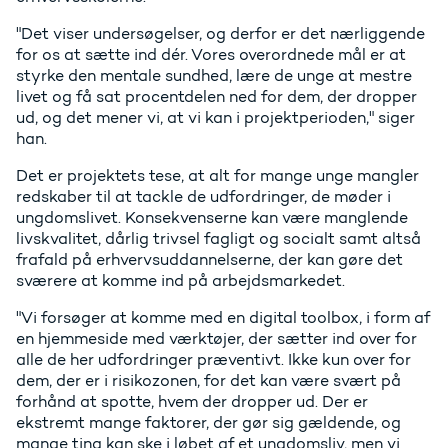
"Det viser undersøgelser, og derfor er det nærliggende
for os at sætte ind dér. Vores overordnede mål er at
styrke den mentale sundhed, lære de unge at mestre
livet og få sat procentdelen ned for dem, der dropper
ud, og det mener vi, at vi kan i projektperioden," siger
han.
Det er projektets tese, at alt for mange unge mangler
redskaber til at tackle de udfordringer, de møder i
ungdomslivet. Konsekvenserne kan være manglende
livskvalitet, dårlig trivsel fagligt og socialt samt altså
frafald på erhvervsuddannelserne, der kan gøre det
sværere at komme ind på arbejdsmarkedet.
"Vi forsøger at komme med en digital toolbox, i form af
en hjemmeside med værktøjer, der sætter ind over for
alle de her udfordringer præventivt. Ikke kun over for
dem, der er i risikozonen, for det kan være svært på
forhånd at spotte, hvem der dropper ud. Der er
ekstremt mange faktorer, der gør sig gældende, og
mange ting kan ske i løbet af et ungdomsliv, men vi