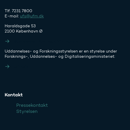
Tlf. 7231 7800
E-mail:
ufs@ufm.dk
Haraldsgade 53
2100 København Ø
Styrelsens EAN- og CVR-numre
Uddannelses- og Forskningsstyrelsen er en styrelse under
Forsknings-, Uddannelses- og Digitaliseringsministeriet:
Ufm.dk
Kontakt
Pressekontakt
Styrelsen