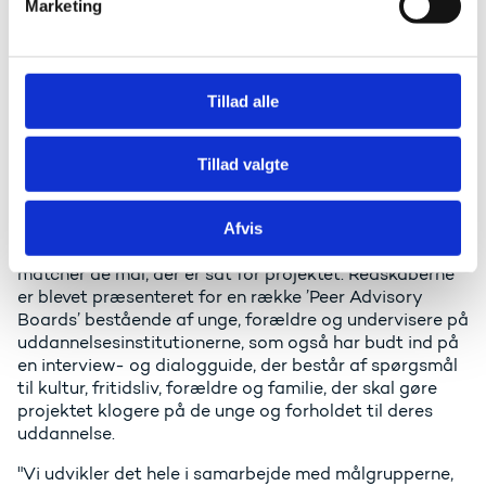
Udviklet i samarbejde med
Marketing
a
brugerne
l
g
"Metoden er udviklet over mange år i Norge, og vi kan
se, at det virker, også selvom det ikke har været prøvet
Tillad alle
online før – især i Italien og Malta, der ikke har haft
erfaringer med noget tilsvarende, var begejstringen
Tillad valgte
stor," siger han.
’Solution by Inclusion’ benytter sig desuden af
redskaber, der er udviklet gennem andre EU-projekter
Afvis
inden for erhvervsuddannelsesområdet, og som
matcher de mål, der er sat for projektet. Redskaberne
er blevet præsenteret for en række ’Peer Advisory
Boards’ bestående af unge, forældre og undervisere på
uddannelsesinstitutionerne, som også har budt ind på
en interview- og dialogguide, der består af spørgsmål
til kultur, fritidsliv, forældre og familie, der skal gøre
projektet klogere på de unge og forholdet til deres
uddannelse.
"Vi udvikler det hele i samarbejde med målgrupperne,