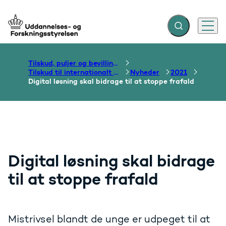
Fold søgefelt ud
Menu
Gå til forsiden
Tilskud, puljer og bevillinger
Tilskud til internationalt samarbejde om uddannelse
Nyheder
2021
Digital løsning skal bidrage til at stoppe frafald
Digital løsning skal bidrage
til at stoppe frafald
Mistrivsel blandt de unge er udpeget til at