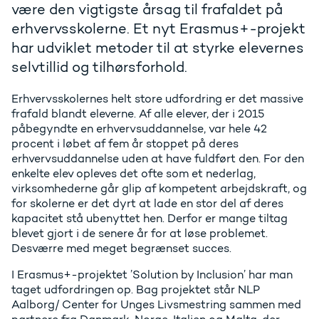
være den vigtigste årsag til frafaldet på
erhvervsskolerne. Et nyt Erasmus+-projekt
har udviklet metoder til at styrke elevernes
selvtillid og tilhørsforhold.
Erhvervsskolernes helt store udfordring er det massive
frafald blandt eleverne. Af alle elever, der i 2015
påbegyndte en erhvervsuddannelse, var hele 42
procent i løbet af fem år stoppet på deres
erhvervsuddannelse uden at have fuldført den. For den
enkelte elev opleves det ofte som et nederlag,
virksomhederne går glip af kompetent arbejdskraft, og
for skolerne er det dyrt at lade en stor del af deres
kapacitet stå ubenyttet hen. Derfor er mange tiltag
blevet gjort i de senere år for at løse problemet.
Desværre med meget begrænset succes.
I Erasmus+-projektet ’Solution by Inclusion’ har man
taget udfordringen op. Bag projektet står NLP
Aalborg/ Center for Unges Livsmestring sammen med