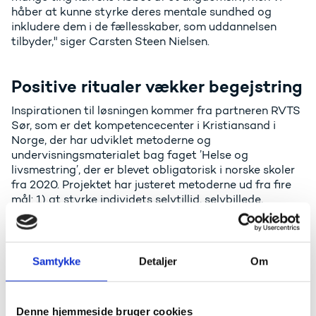
håber at kunne styrke deres mentale sundhed og
inkludere dem i de fællesskaber, som uddannelsen
tilbyder," siger Carsten Steen Nielsen.
Positive ritualer vækker begejstring
Inspirationen til løsningen kommer fra partneren RVTS
Sør, som er det kompetencecenter i Kristiansand i
Norge, der har udviklet metoderne og
undervisningsmaterialet bag faget ’Helse og
livsmestring’, der er blevet obligatorisk i norske skoler
fra 2020. Projektet har justeret metoderne ud fra fire
mål: 1) at styrke individets selvtillid, selvbillede,
selvbevidsthed og motivation, 2) at give viden og
bidrage til en forståelse af andre, 3) at give en
oplevelse af tilhørsforhold og social inklusion og 4) at
tilbyde træning i konstruktive strategier/færdigheder i
Samtykke
Detaljer
Om
livsmestring.
En af metoderne til at træne den unge til at tackle små
Denne hjemmeside bruger cookies
og store udfordringer og give redskaber til at træffe