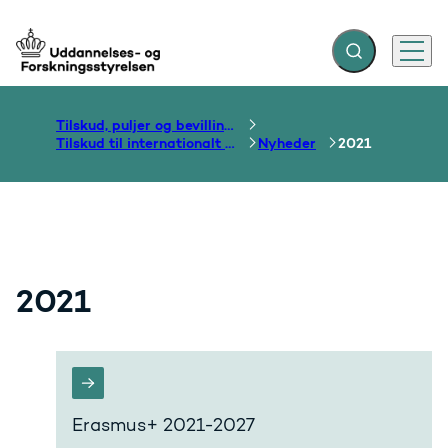
Fold søgefelt ud
Menu
Gå til forsiden
Tilskud, puljer og bevillinger
Tilskud til internationalt samarbejde om uddannelse
Nyheder
2021
2021
Erasmus+ 2021-2027