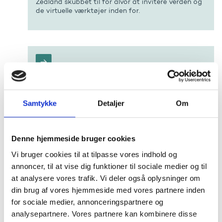
Zealand skubbet til for alvor at invitere verden og
de virtuelle værktøjer inden for.
Fagligheden overlevede nedlukningerne
Coronanedlukningerne var lidt af et benspænd for
Samtykke
Detaljer
Om
den praktiske undervisning på den internationale
videojournalist-uddannelse på DMJX. Men
læringen fra online-undervisningen bliver taget
med ind i fremtidens undervisning.
Denne hjemmeside bruger cookies
Vi bruger cookies til at tilpasse vores indhold og
annoncer, til at vise dig funktioner til sociale medier og til
at analysere vores trafik. Vi deler også oplysninger om
din brug af vores hjemmeside med vores partnere inden
for sociale medier, annonceringspartnere og
Film dig selv og styrk din undervisning
analysepartnere. Vores partnere kan kombinere disse