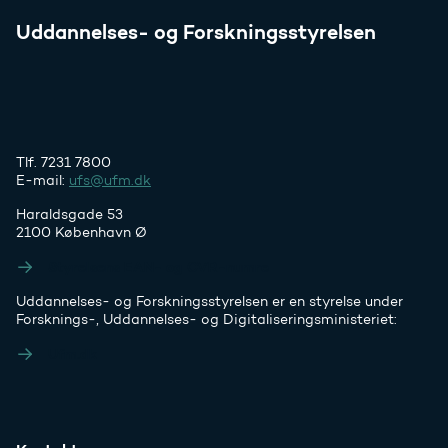
Uddannelses- og Forskningsstyrelsen
Tlf. 7231 7800
E-mail:
ufs@ufm.dk
Haraldsgade 53
2100 København Ø
Styrelsens EAN- og CVR-numre
Uddannelses- og Forskningsstyrelsen er en styrelse under
Forsknings-, Uddannelses- og Digitaliseringsministeriet:
Ufm.dk