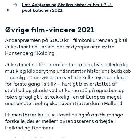
Læs Asbjørns og Sheilas historier her i PIU-
publikationen 2021
Øvrige film-vindere 2021
Andenpræmien på 5.000 kr. i filmkonkurrencen gik til
Julie Josefine Larsen, der er dyrepasserelev fra
Hansenberg i Kolding.
Julie Josefine får præmien for en film, hvis billedside,
musik og klipperytme understøtter historiens budskab
– nemlig, at nervøsiteten ved at skulle rejse ud alene
for første gang i sit liv – hurtigt blev erstattet af
stolthed og glæde ved at kunne stå på egne ben og
føle sig fagligt tilstrækkelig i en af Europas meget
anerkendte zoologiske haver i Rotterdam i Holland.
I filmen fortæller Julie Josefine også om de mange
forskelle, der er mellem dyrepasserens arbejde i
Holland og Danmark.