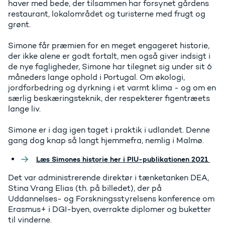
haver med bede, der tilsammen har forsynet gårdens
restaurant, lokalområdet og turisterne med frugt og
grønt.
Simone får præmien for en meget engageret historie,
der ikke alene er godt fortalt, men også giver indsigt i
de nye fagligheder, Simone har tilegnet sig under sit 6
måneders lange ophold i Portugal. Om økologi,
jordforbedring og dyrkning i et varmt klima - og om en
særlig beskæringsteknik, der respekterer figentræets
lange liv.
Simone er i dag igen taget i praktik i udlandet. Denne
gang dog knap så langt hjemmefra, nemlig i Malmø.
Læs Simones historie her i PIU-publikationen 2021
Det var administrerende direktør i tænketanken DEA,
Stina Vrang Elias (th. på billedet), der på
Uddannelses- og Forskningsstyrelsens konference om
Erasmus+ i DGI-byen, overrakte diplomer og buketter
til vinderne.