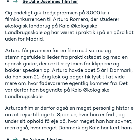
Se Julie Josefines film her
Og endeligt gik tredjepræmien på 3.000 kr. i
filmkonkurrencen til Arturo Romera, der studerer
økologisk landbrug på Kalø Økologiske
Landbrugsskole og har været i praktik i på en gård lidt
uden for Madrid.
Arturo får præmien for en film med varme og
stemningsfulde billeder fra praktikstedet og med en
spansk guitar, der sætter rytmen for klippene og
bakker speaken op. Arturo havde boet 5 år i Danmark,
da han som 21-årig kok og bager fik lyst til at vide
mere om, hvor fødevarerne egentlig kommer fra. Det
var derfor han begyndte på Kalø Økologiske
Landbrugsskole
Arturos film er derfor også en meget personlig historie
om at rejse tilbage til Spanien, hvor han er født, og
under sit ophold få øje på, hvor meget han har savnet,
men også, hvor meget Danmark og Kalø har lært ham.
Se Arturos film her