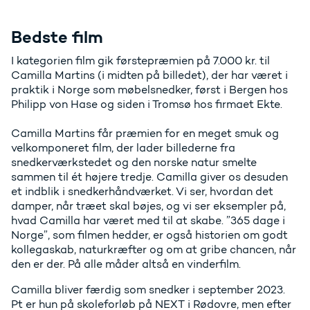
Bedste film
I kategorien film gik førstepræmien på 7.000 kr. til
Camilla Martins (i midten på billedet), der har været i
praktik i Norge som møbelsnedker, først i Bergen hos
Philipp von Hase og siden i Tromsø hos firmaet Ekte.
Camilla Martins får præmien for en meget smuk og
velkomponeret film, der lader billederne fra
snedkerværkstedet og den norske natur smelte
sammen til ét højere tredje. Camilla giver os desuden
et indblik i snedkerhåndværket. Vi ser, hvordan det
damper, når træet skal bøjes, og vi ser eksempler på,
hvad Camilla har været med til at skabe. ”365 dage i
Norge”, som filmen hedder, er også historien om godt
kollegaskab, naturkræfter og om at gribe chancen, når
den er der. På alle måder altså en vinderfilm.
Camilla bliver færdig som snedker i september 2023.
Pt er hun på skoleforløb på NEXT i Rødovre, men efter