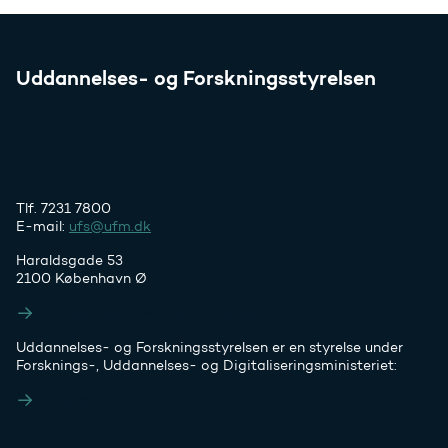
Uddannelses- og Forskningsstyrelsen
Tlf. 7231 7800
E-mail:
ufs@ufm.dk
Haraldsgade 53
2100 København Ø
Styrelsens EAN- og CVR-numre
Uddannelses- og Forskningsstyrelsen er en styrelse under
Forsknings-, Uddannelses- og Digitaliseringsministeriet:
Ufm.dk