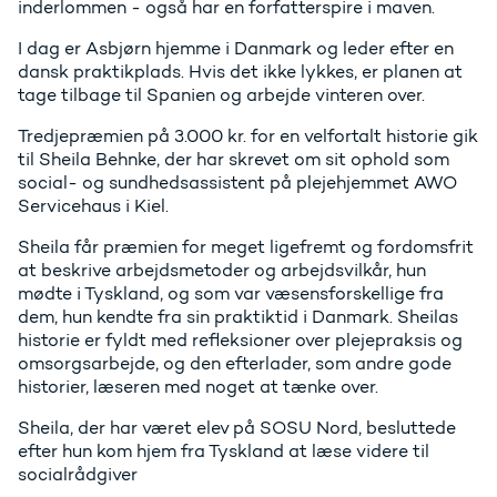
inderlommen - også har en forfatterspire i maven.
I dag er Asbjørn hjemme i Danmark og leder efter en
dansk praktikplads. Hvis det ikke lykkes, er planen at
tage tilbage til Spanien og arbejde vinteren over.
Tredjepræmien på 3.000 kr. for en velfortalt historie gik
til Sheila Behnke, der har skrevet om sit ophold som
social- og sundhedsassistent på plejehjemmet AWO
Servicehaus i Kiel.
Sheila får præmien for meget ligefremt og fordomsfrit
at beskrive arbejdsmetoder og arbejdsvilkår, hun
mødte i Tyskland, og som var væsensforskellige fra
dem, hun kendte fra sin praktiktid i Danmark. Sheilas
historie er fyldt med refleksioner over plejepraksis og
omsorgsarbejde, og den efterlader, som andre gode
historier, læseren med noget at tænke over.
Sheila, der har været elev på SOSU Nord, besluttede
efter hun kom hjem fra Tyskland at læse videre til
socialrådgiver