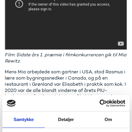
Film: Sidste års 1. præmie i filmkonkurrencen gik til Mia
Rewitz.
Mens Mia arbejdede som gartner i USA, stod Rasmus i
lære som bygningssnedker i Canada, og på en
restaurant i Grønland var Elisabeth i praktik som kok. I
2020 var de alle blandt vinderne af årets PIU-
konkurrence for deres tekst- og filmbidrag om deres
udlandsophold. Nu udskriver Uddannelses- og
Forskningsstyrelsen igen en konkurrence, hvor elever
fra erhvervsuddannelserne kan indsende deres
Samtykke
Detaljer
Om
praktikoplevelser fra udlandet i enten tekst eller
billeder.