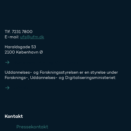
Tlf. 7231 7800
E-mail:
ufs@ufm.dk
Haraldsgade 53
2100 København Ø
Styrelsens EAN- og CVR-numre
Uddannelses- og Forskningsstyrelsen er en styrelse under
Forsknings-, Uddannelses- og Digitaliseringsministeriet:
Ufm.dk
Kontakt
Pressekontakt