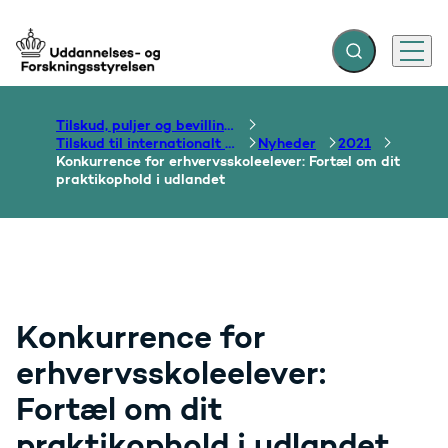
Fold søgefelt ud
Menu
Gå til forsiden
Tilskud, puljer og bevillinger
Tilskud til internationalt samarbejde om uddannelse
Nyheder
2021
Konkurrence for erhvervsskoleelever: Fortæl om dit
praktikophold i udlandet
Konkurrence for
erhvervsskoleelever:
Fortæl om dit
praktikophold i udlandet