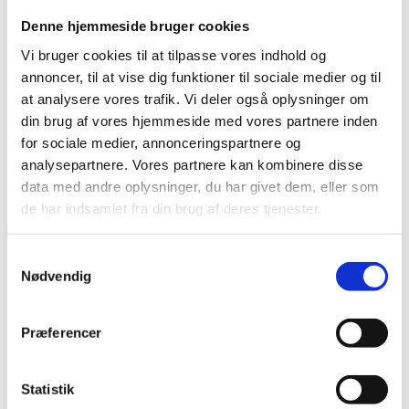
Der er præmier på op til 7.000 kroner til de bedste
Denne hjemmeside bruger cookies
bidrag. Frist for indsendelse af film eller historie er
Vi bruger cookies til at tilpasse vores indhold og
mandag 5. oktober 2021.
annoncer, til at vise dig funktioner til sociale medier og til
Alle elever, der er eller har været i praktik i udlandet
at analysere vores trafik. Vi deler også oplysninger om
med tilskud fra PIU-ordningen, kan deltage i
din brug af vores hjemmeside med vores partnere inden
konkurrencen.
for sociale medier, annonceringspartnere og
De bedste film og historier bliver offentliggjort og
analysepartnere. Vores partnere kan kombinere disse
præmieret på en konference d. 25. november 2021 i DGI
data med andre oplysninger, du har givet dem, eller som
Byen i København.
de har indsamlet fra din brug af deres tjenester.
Læs mere om PIU-konkurrencen 2021
S
Nødvendig
a
På trods af corona
m
t
PIU - Praktik i Udlandet - er et dansk
Præferencer
mobilitetsprogram. PIU-ordningen giver økonomisk
y
støtte til praktikophold i udlandet for elever i
k
erhvervsuddannelserne. På opholdene får eleverne
k
Statistik
oplæring og praktisk arbejdserfaring inden for deres