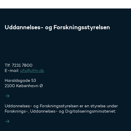
Uddannelses- og Forskningsstyrelsen
Tlf. 7231 7800
E-mail:
ufs@ufm.dk
Haraldsgade 53
2100 København Ø
Styrelsens EAN- og CVR-numre
Uddannelses- og Forskningsstyrelsen er en styrelse under
Forsknings-, Uddannelses- og Digitaliseringsministeriet:
Ufm.dk