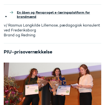
En åben og flersproget e-læringsplatform for
brandmænd
v/ Rasmus Langkilde Lillemose, pædagogisk konsulent
ved Frederiksborg
Brand og Redning
PIU-prisoverrækkelse