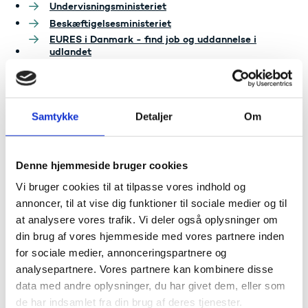
Undervisningsministeriet
Beskæftigelsesministeriet
EURES i Danmark - find job og uddannelse i
udlandet
Praktikpladsen.dk - mødested for elever og
virksomheder
Grib Verden - for dig, der gerne vil ud i verden
Euroguidance - et europæisk netværk af nationale
Samtykke
Detaljer
Om
ressourcecentre for vejledning
Programmer og tilskud til internationale aktiviteter
Jobnet - jobcentrenes tilbud på internettet til alle
Denne hjemmeside bruger cookies
jobsøgende og arbejdsgivere i hele landet.
Work in Denmark - Workindenmark.dk er Danmarks
Vi bruger cookies til at tilpasse vores indhold og
officielle hjemmeside for international rekruttering
annoncer, til at vise dig funktioner til sociale medier og til
og jobsøgning.
at analysere vores trafik. Vi deler også oplysninger om
International Citizen Service - service til
din brug af vores hjemmeside med vores partnere inden
udlændinge, der kommer til Danmark for at bo og
arbejde. Her kan man få hjælp til det praktiske samt
for sociale medier, annonceringspartnere og
vejledning og information.
analysepartnere. Vores partnere kan kombinere disse
data med andre oplysninger, du har givet dem, eller som
de har indsamlet fra din brug af deres tjenester.