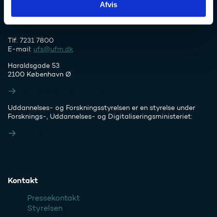
Afvis
Tlf. 7231 7800
E-mail:
ufs@ufm.dk
Haraldsgade 53
2100 København Ø
Styrelsens EAN- og CVR-numre
Uddannelses- og Forskningsstyrelsen er en styrelse under
Forsknings-, Uddannelses- og Digitaliseringsministeriet:
Ufm.dk
Kontakt
Pressekontakt
Styrelsen