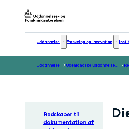
Gå til forsiden
Uddannelse
Forskning og innovation
Insti
Uddannelse - Flere links
Forsknin
Uddannelse
Udenlandske uddannelser og dokumentation over grænser
Di
Redskaber til
dokumentation af