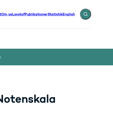
t
Om os
Lovstof
Publikationer
Statistik
English
Fold søgefelt ud
illinger - Flere links
k
Notenskala