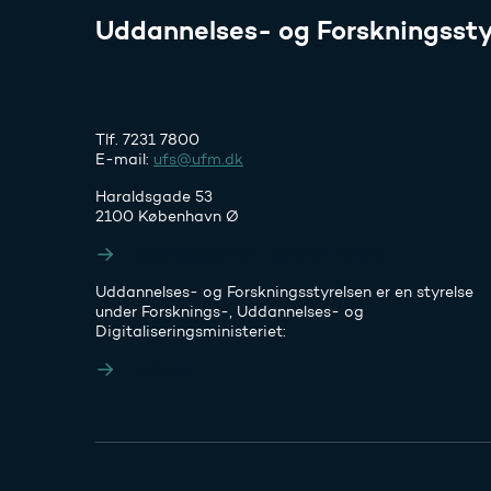
Uddannelses- og Forskningssty
Tlf. 7231 7800
E-mail:
ufs@ufm.dk
Haraldsgade 53
2100 København Ø
Styrelsens EAN- og CVR-numre
Uddannelses- og Forskningsstyrelsen er en styrelse
under Forsknings-, Uddannelses- og
Digitaliseringsministeriet:
Ufm.dk