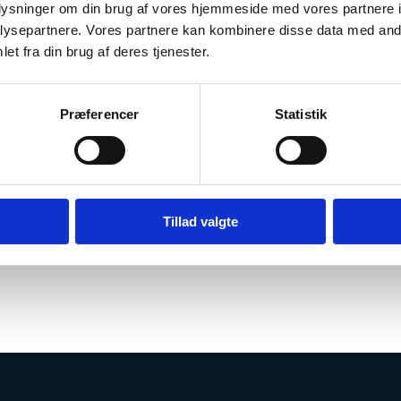
oplysninger om din brug af vores hjemmeside med vores partnere i
ysepartnere. Vores partnere kan kombinere disse data med andr
ie unsichere und nicht ausreichende Leistung
et fra din brug af deres tjenester.
 die sehr unsichere, sehr mangelhafte und ungenügende Leis
 die völlig ungenügende Leistung
Præferencer
Statistik
en 6 bis 13 waren bestanden, wobei 13 nur äußerst selten fü
gen vergeben wurde.
Tillad valgte