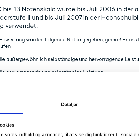
 bis 13 Notenskala wurde bis Juli 2006 in der 
arstufe II und bis Juli 2007 in der Hochschulb
ng verwendet.
 Bewertung wurden folgende Noten gegeben, gemäß Erlass Nr
ufen:
 die außergewöhnlich selbständige und hervorragende Leist
 die hervorragende und selbständige Leistung
 die ausgezeichnete, aber etwas routinemäßige Leistung
ie gute Leistung, die ein wenig über dem Mittel liegt
Detaljer
ie mittelgute Leistung
ie mäßige Leistung, die ein wenig unter dem Mittel liegt
ookies
se vores indhold og annoncer, til at vise dig funktioner til sociale
die noch ausreichende Leistung