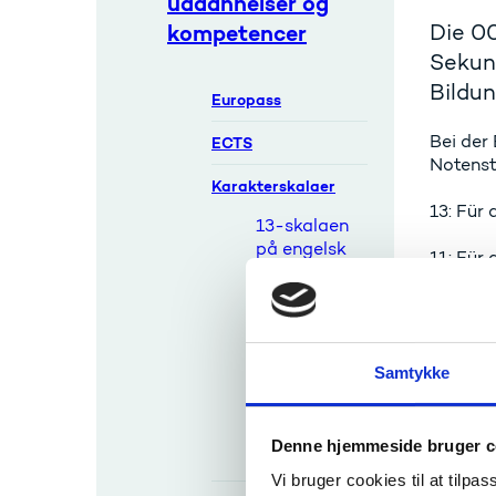
uddannelser og
kompetencer
Die 00
Sekund
Bildu
Europass
Bei der
ECTS
Notenst
Karakterskalaer
13: Für
13-skalaen
på engelsk
11: Für
13-skalaen
10: Für
på tysk
13-skalaen
9: Für d
på fransk
Samtykke
8: Für d
Tidligere
karakterskal
7: Für d
Denne hjemmeside bruger c
a
Vi bruger cookies til at tilpas
6: Für 