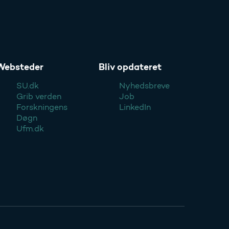
Websteder
Bliv opdateret
SU.dk
Nyhedsbreve
Grib verden
Job
Forskningens
LinkedIn
Døgn
Ufm.dk