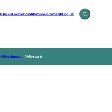
t
Om os
Lovstof
Publikationer
Statistik
English
Fold søgefelt ud
illinger - Flere links
Niveauer i kvalifikationsrammen
Niveau 6