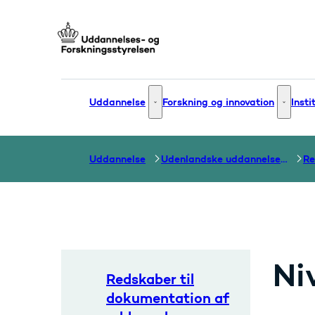
Gå til forsiden
Uddannelse
Forskning og innovation
Insti
Uddannelse - Flere links
Forsknin
Uddannelse
Udenlandske uddannelser og dokumentation over grænser
Ni
Redskaber til
dokumentation af