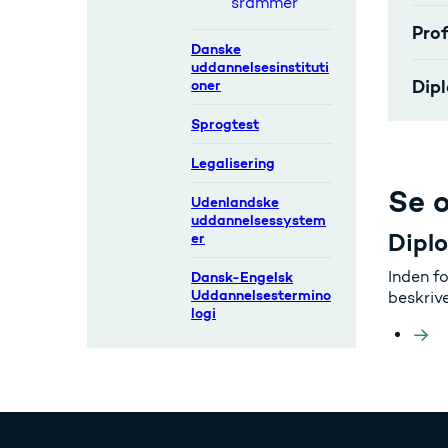
srammer
Pro
Danske
uddannelsesinstituti
Dipl
oner
Sprogtest
Legalisering
Se o
Udenlandske
uddannelsessystem
Dipl
er
Inden fo
Dansk-Engelsk
Uddannelsestermino
beskriv
logi