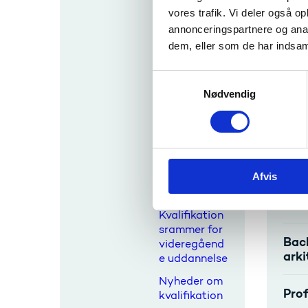
vores trafik. Vi deler også 
Europæisk
kvalifikation
annonceringspartnere og anal
Udda
sramme -
dem, eller som de har indsaml
EQF
På Udda
S
Indplacering
Nødvendig
a
af
kvalifikation
m
er
t
y
Begreber
Ekse
k
Baggrund
Afvis
k
Kontakt
e
Bac
v
Kvalifikation
a
srammer for
Bach
l
videregåend
arki
e uddannelse
g
Nyheder om
Prof
kvalifikation