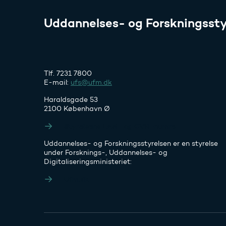
Uddannelses- og Forskningssty
Tlf. 7231 7800
E-mail:
ufs@ufm.dk
Haraldsgade 53
2100 København Ø
Styrelsens EAN- og CVR-numre
Uddannelses- og Forskningsstyrelsen er en styrelse
under Forsknings-, Uddannelses- og
Digitaliseringsministeriet:
Ufm.dk