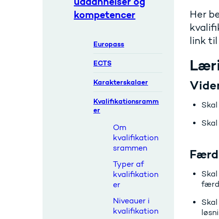
uddannelser og
kompetencer
Her b
kvalif
link t
Europass
Lær
ECTS
Karakterskalaer
Vide
Kvalifikationsramm
Skal
er
Skal
Om
kvalifikation
srammen
Færd
Typer af
Skal
kvalifikation
færd
er
Niveauer i
Skal
kvalifikation
løsn