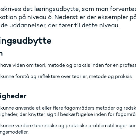
eskrives det læringsudbytte, som man forvente
ikation på niveau 6. Nederst er der eksempler på
il de uddannelser, der fører til dette niveau.
ingsudbytte
n
 have viden om teori, metode og praksis inden for en professi
 kunne forstå og reflektere over teorier, metode og praksis.
igheder
 kunne anvende et eller flere fagområders metoder og red
igheder, der knytter sig til beskæftigelse inden for fagområ
 kunne vurdere teoretiske og praktiske problemstillinger s
ingsmodeller.