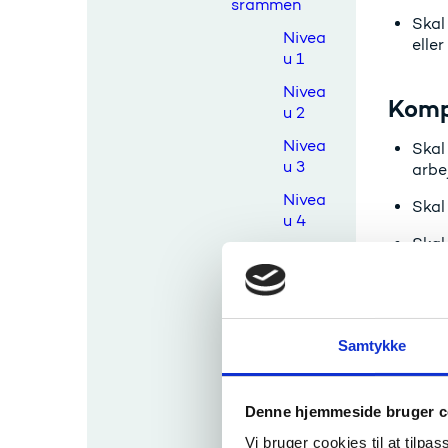
srammen
Skal
Nivea
elle
u 1
Nivea
Komp
u 2
Nivea
Skal
u 3
arb
Nivea
Skal
u 4
Skal
Nivea
u 5
Nivea
u 6
Samtykke
Eur
Nivea
u 7
Dette ni
Denne hjemmeside bruger c
Nivea
u 8
Vi bruger cookies til at tilpas