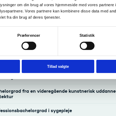
oplysninger om din brug af vores hjemmeside med vores partnere i
ysepartnere. Vores partnere kan kombinere disse data med andr
nnelser, der fører til niveau 6
et fra din brug af deres tjenester.
nnelsesguiden.dk finder du oplysninger om de enkelte udda
Videregående uddannelser (hvoraf nogle fører til niveau 6)
Præferencer
Statistik
Voksen- og efteruddannelser (hvoraf nogle fører til niveau 6)
mpler på kvalifikationer på ni
Tillad valgte
helorgraden
elorgrad fra en videregående kunstnerisk uddannels
tektur
essionsbachelorgrad i sygepleje