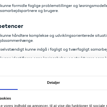
 kunne formidle faglige problemstillinger og løsningsmodeller
r samarbejdspartnere og brugere.
etencer
 kunne håndtere komplekse og udviklingsorienterede situatio
ejdssammenhænge.
 selvstændigt kunne indgå i fagligt og tværfagligt samarbej
 kunne identificere egne læringsbehov og strukturere egen lær
Læs om begreberne viden, færdigheder og kompetencer
Detaljer
opæisk niveau
veau svarer til niveau 6 i den
Europæiske Kvalifikationsram
ookies
Læs om EQF
se vores indhold og annoncer, til at vise dig funktioner til sociale