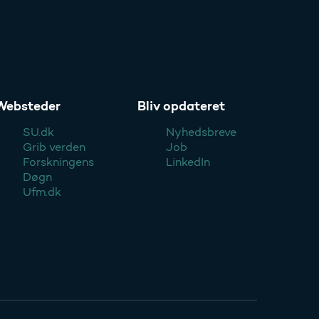
Websteder
Bliv opdateret
SU.dk
Nyhedsbreve
Grib verden
Job
Forskningens
LinkedIn
Døgn
Ufm.dk