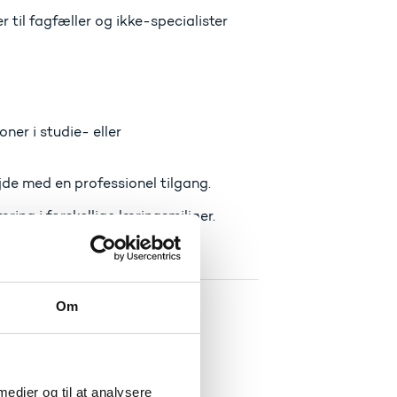
 til fagfæller og ikke-specialister
ner i studie- eller
de med en professionel tilgang.
ing i forskellige læringsmiljøer.
Om
me
(EQF).
 medier og til at analysere