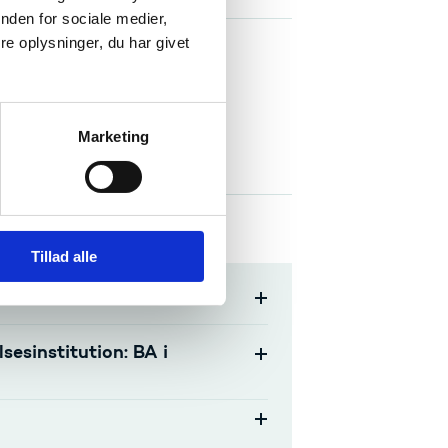
nden for sociale medier,
e oplysninger, du har givet
nnelser:
Marketing
veau 6
Tillad alle
esinstitution: BA i