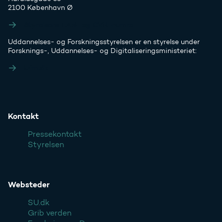
2100 København Ø
Styrelsens EAN- og CVR-numre
Uddannelses- og Forskningsstyrelsen er en styrelse under
Forsknings-, Uddannelses- og Digitaliseringsministeriet:
Ufm.dk
Kontakt
Pressekontakt
Styrelsen
Websteder
SU.dk
Grib verden