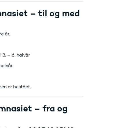
nasiet – til og med
e år.
 3. – 6. halvår
halvår
en er bestået.
ymnasiet – fra og