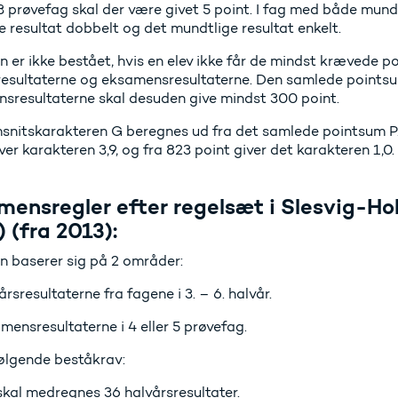
 prøvefag skal der være givet 5 point. I fag med både mundt
ge resultat dobbelt og det mundtlige resultat enkelt.
er ikke bestået, hvis en elev ikke får de mindst krævede po
resultaterne og eksamensresultaterne. Den samlede pointsu
sresultaterne skal desuden give mindst 300 point.
nitskarakteren G beregnes ud fra det samlede pointsum P. 
ver karakteren 3,9, og fra 823 point giver det karakteren 1,0.
mensregler efter regelsæt i Slesvig-H
 (fra 2013):
 baserer sig på 2 områder:
rsresultaterne fra fagene i 3. – 6. halvår.
mensresultaterne i 4 eller 5 prøvefag.
følgende beståkrav:
skal medregnes 36 halvårsresultater.