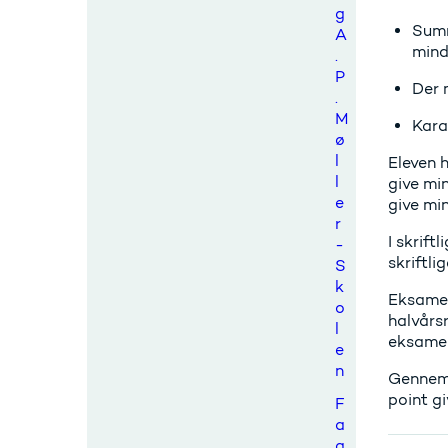
g
Summ
A
mind
.
P
Der 
.
M
Kara
ø
l
Eleven 
l
give mi
e
give mi
r
I skrift
-
skriftli
S
k
Eksamen 
o
halvårs
l
eksamen
e
n
Gennems
point gi
F
a
g