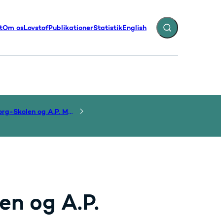
t
Om os
Lovstof
Publikationer
Statistik
English
Fold søgefelt ud
illinger - Flere links
Duborg-Skolen og A.P. Møller-Skolen
n og A.P.