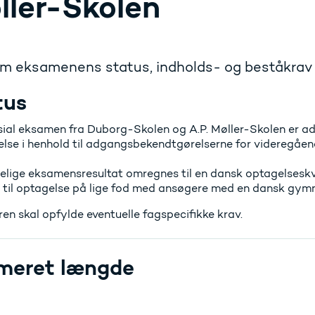
ller-Skolen
m eksamenens status, indholds- og beståkrav 
tus
al eksamen fra Duborg-Skolen og A.P. Møller-Skolen er ad
lse i henhold til adgangsbekendtgørelserne for videregåen
elige eksamensresultat omregnes til en dansk optagelseskv
r til optagelse på lige fod med ansøgere med en dansk gymn
en skal opfylde eventuelle fagspecifikke krav.
meret længde