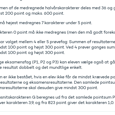
en af de medregnede halvårskarakterer deles med 36 og ga
st 200 point og maks. 600 point.
må højest medregnes 7 karakterer under 5 point.
kteren 0 point må ikke medregnes (men den må godt fore
har valget mellem 4 eller 5 prøvefag: Summen af resultatern
ndst 100 point og højst 300 point. Ved 4 prøver ganges summ
ndst 100 point og højst 300 point.
lige eksamensfag (P1, P2 og P3) kan eleven vælge også at gå
ge resultat dobbelt og det mundtlige enkelt.
er ikke bestået, hvis en elev ikke får de mindst krævede po
resultaterne og eksamensresultaterne. Den samlede pointsu
sresultaterne skal desuden give mindst 300 point.
nitskarakteren G beregnes ud fra det samlede pointsum P. 
ver karakteren 3,9, og fra 823 point giver det karakteren 1,0.