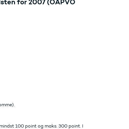
olsten for 2007 (OAPVO
komme).
mindst 100 point og maks. 300 point. I