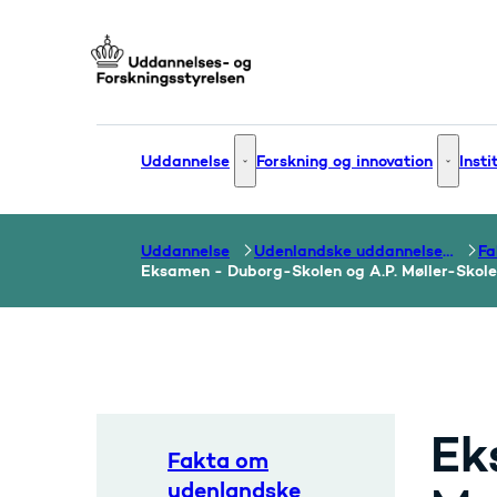
Gå til forsiden
Uddannelse
Forskning og innovation
Insti
Uddannelse - Flere links
Forsknin
Uddannelse
Udenlandske uddannelser og dokumentation over grænser
Eksamen - Duborg-Skolen og A.P. Møller-Skol
Ek
Fakta om
udenlandske