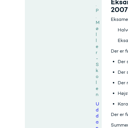
Eksa
.
2007)
P
.
Eksamen
M
ø
Halvå
l
l
Eksa
e
Der er f
r
-
Der 
S
k
Der 
o
l
Der 
e
Højs
n
U
Kara
d
Der er 
d
a
Summen 
n