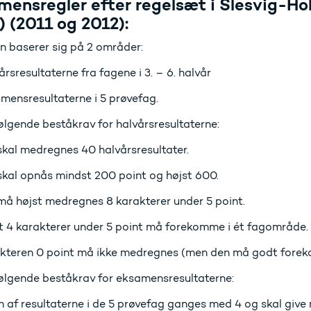
mensregler efter regelsæt i Slesvig-H
 (2011 og 2012):
 baserer sig på 2 områder:
rsresultaterne fra fagene i 3. – 6. halvår
mensresultaterne i 5 prøvefag.
ølgende beståkrav for halvårsresultaterne:
skal medregnes 40 halvårsresultater.
skal opnås mindst 200 point og højst 600.
må højst medregnes 8 karakterer under 5 point.
t 4 karakterer under 5 point må forekomme i ét fagområde.
kteren 0 point må ikke medregnes (men den må godt fore
følgende beståkrav for eksamensresultaterne:
af resultaterne i de 5 prøvefag ganges med 4 og skal give 