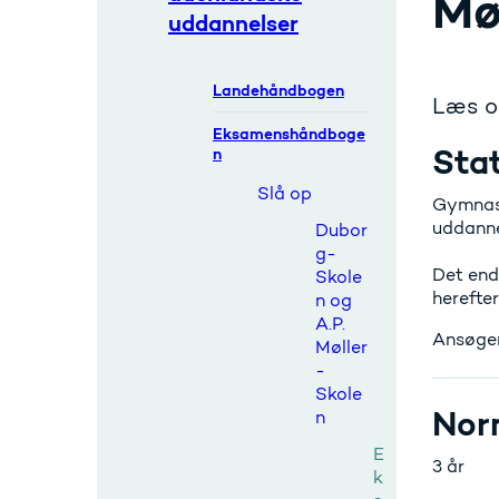
Mø
uddannelser
Landehåndbogen
Læs o
Eksamenshåndboge
Sta
n
Slå op
Gymnasi
uddanne
Dubor
g-
Det end
Skole
herefte
n og
A.P.
Ansøger
Møller
-
Skole
Nor
n
E
3 år
k