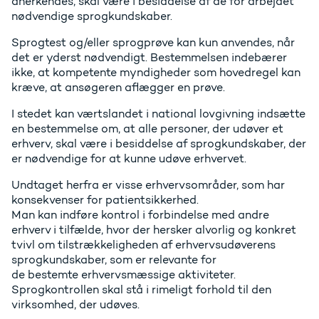
anerkendes, skal være i besiddelse af de for arbejdet
nødvendige sprogkundskaber.
Sprogtest og/eller sprogprøve kan kun anvendes, når
det er yderst nødvendigt. Bestemmelsen indebærer
ikke, at kompetente myndigheder som hovedregel kan
kræve, at ansøgeren aflægger en prøve.
I stedet kan værtslandet i national lovgivning indsætte
en bestemmelse om, at alle personer, der udøver et
erhverv, skal være i besiddelse af sprogkundskaber, der
er nødvendige for at kunne udøve erhvervet.
Undtaget herfra er visse erhvervsområder, som har
konsekvenser for patientsikkerhed.
Man kan indføre kontrol i forbindelse med andre
erhverv i tilfælde, hvor der hersker alvorlig og konkret
tvivl om tilstrækkeligheden af erhvervsudøverens
sprogkundskaber, som er relevante for
de bestemte erhvervsmæssige aktiviteter.
Sprogkontrollen skal stå i rimeligt forhold til den
virksomhed, der udøves.