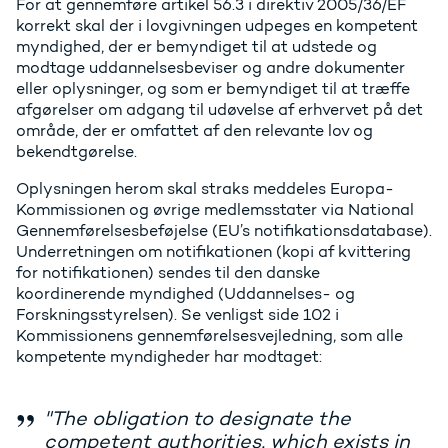
For at gennemføre artikel 56.3 i direktiv 2005/36/EF
korrekt skal der i lovgivningen udpeges en kompetent
myndighed, der er bemyndiget til at udstede og
modtage uddannelsesbeviser og andre dokumenter
eller oplysninger, og som er bemyndiget til at træffe
afgørelser om adgang til udøvelse af erhvervet på det
område, der er omfattet af den relevante lov og
bekendtgørelse.
Oplysningen herom skal straks meddeles Europa-
Kommissionen og øvrige medlemsstater via National
Gennemførelsesbeføjelse (EU’s notifikationsdatabase).
Underretningen om notifikationen (kopi af kvittering
for notifikationen) sendes til den danske
koordinerende myndighed (Uddannelses- og
Forskningsstyrelsen). Se venligst side 102 i
Kommissionens gennemførelsesvejledning, som alle
kompetente myndigheder har modtaget:
"The obligation to designate the
competent authorities, which exists in