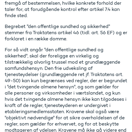
fremgå af bestemmelsen, hvilke konkrete forhold der
taler for, at forudgående kontrol efter artikel 7.4 kan
finde sted.
Begrebet "den offentlige sundhed og sikkerhed"
stemmer fra Traktatens artikel 46 (tidl. art. 56 EF) og er
forklaret i en række domme.
For så vidt angår "den offentlige sundhed og
sikkerhed", skal der foreligge en virkelig og
tilstrækkelig alvorlig trussel mod et grundlæggende
samfundshensyn. Den frie udveksling af
tjenesteydelser (grundlæggende ret jf. Traktatens art.
49-50) kan kun begrænses ved regler, der er begrundet
i "det tvingende almene hensyn", og som gælder for
alle personer og virksomheder i værtslandet, og kun
hvis det tvingende almene hensyn ikke kan tilgodeses i
kraft af de regler, tjenesteyderen er undergivet i
etableringsmedlemsstaten. Kravene skal også være
"objektivt nødvendige" for at sikre overholdelsen af de
regler, som gælder for erhvervet, og for at beskytte
modtageren af ydelsen. Kravene må ikke gå videre end