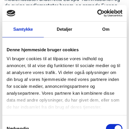
de øvrige medlemsstater herom, og anmode Europa-
Kommissionen om dispensation for anvendelse af
artikel 14.2, første afsnit. Dispensationsanmodningen
behandles efter reglerne i direktivets artikel 14.2, andet
Samtykke
Detaljer
Om
og tredje afsnit.
9) Kan en egnethedsprøve (jf.
Denne hjemmeside bruger cookies
artikel 14 i direktiv 2005/36/EF)
Vi bruger cookies til at tilpasse vores indhold og
være en praktisk prøve?
annoncer, til at vise dig funktioner til sociale medier og til
at analysere vores trafik. Vi deler også oplysninger om
Hvis uddannelsen i Danmark består af en teoretisk og
en praktisk del, og ansøgerens medbragte uddannelse
din brug af vores hjemmeside med vores partnere inden
er en teoretisk uddannelse, kan den manglende
for sociale medier, annonceringspartnere og
praktiske uddannelse evt. betegnes som et manglende
analysepartnere. Vores partnere kan kombinere disse
"fag". I givet fald vil det være muligt at kræve, at det
data med andre oplysninger, du har givet dem, eller som
fag bliver genstand for en egnethedsprøve. Den
de har indsamlet fra din brug af deres tjenester.
eventuelle egnethedsprøve eller dele af prøven vil
således kunne aflægges som en praktisk prøve.
S
Inden en sådan prøve fastsættes, skal den kompetente
Nødvendig