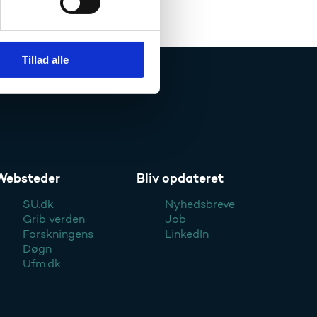
Tillad alle
Websteder
Bliv opdateret
SU.dk
Nyhedsbreve
Grib verden
Job
Forskningens
LinkedIn
Døgn
Ufm.dk