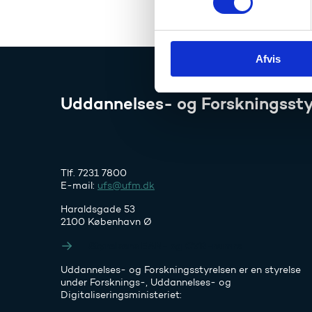
t
y
k
Afvis
k
e
v
Uddannelses- og Forskningssty
a
l
g
Tlf. 7231 7800
E-mail:
ufs@ufm.dk
Haraldsgade 53
2100 København Ø
Styrelsens EAN- og CVR-numre
Uddannelses- og Forskningsstyrelsen er en styrelse
under Forsknings-, Uddannelses- og
Digitaliseringsministeriet: