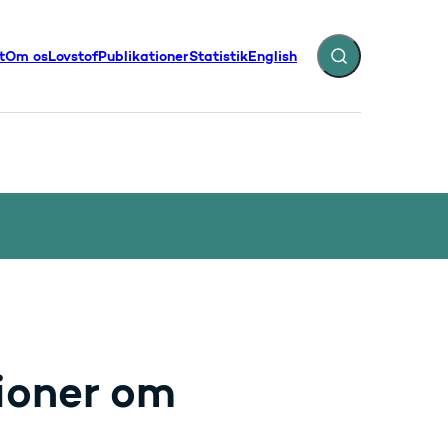
t
Om os
Lovstof
Publikationer
Statistik
English
Fold søgefelt ud
illinger - Flere links
ioner om