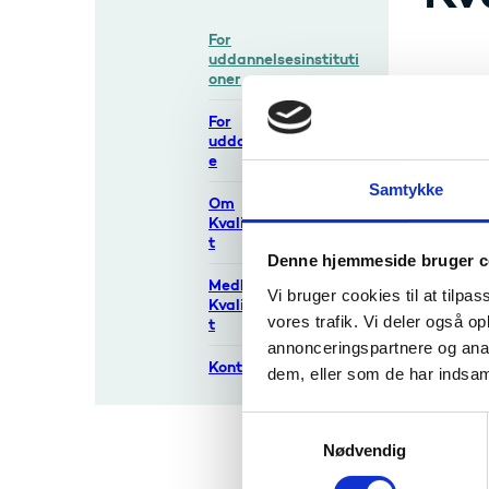
For
uddannelsesinstituti
oner
Kvalif
realk
For
uddann
uddannelsessøgend
e
Samtykke
Reglern
Om
Kvalifikationsnævne
t
Mer
Denne hjemmeside bruger c
Medlemmer af
uni
Vi bruger cookies til at tilpas
Kvalifikationsnævne
vores trafik. Vi deler også 
t
annonceringspartnere og anal
Kontakt
dem, eller som de har indsaml
Meri
S
Nødvendig
a
m