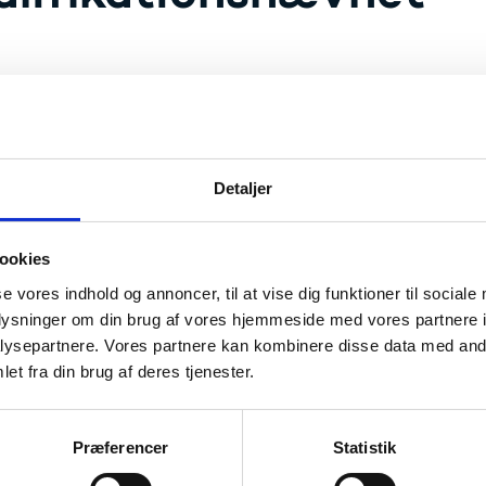
ikationsnævnet er en klageinstans for afgørels
ompetence. Læs her om mulighederne for at kla
elsesinstitutionens pligt til at give klagevejle
Detaljer
e afhænger af, hvilken type uddannelse der søges merit m.v.
it og anerkendelse af realkomp
ookies
versitetsuddannelser
se vores indhold og annoncer, til at vise dig funktioner til sociale
oplysninger om din brug af vores hjemmeside med vores partnere i
Merit på ikke-universitetsuddannelser
ysepartnere. Vores partnere kan kombinere disse data med andr
et fra din brug af deres tjenester.
t på uddannelser under univers
Præferencer
Statistik
Merit på universitetsuddannelser