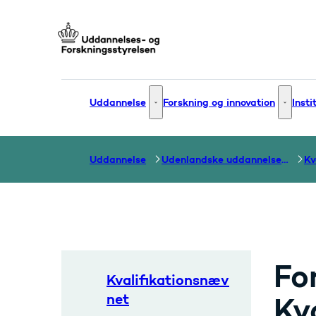
Gå til forsiden
Uddannelse
Forskning og innovation
Insti
Uddannelse - Flere links
Forsknin
Uddannelse
Udenlandske uddannelser og dokumentation over grænser
Kv
Fo
Kvalifikationsnæv
net
Kv