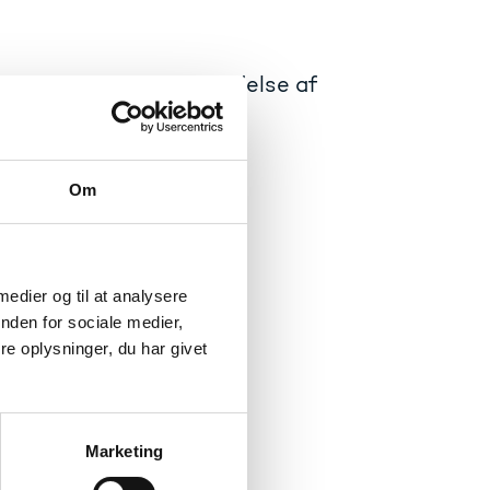
er om merit og anerkendelse af
ge til nævnet og om
dning.
Om
 på.
etence på ikke-
 medier og til at analysere
nden for sociale medier,
e oplysninger, du har givet
itetsloven
Marketing