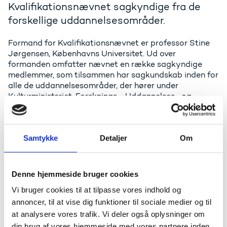
Kvalifikationsnævnet sagkyndige fra de
forskellige uddannelsesområder.
Formand for Kvalifikationsnævnet er professor Stine
Jørgensen, Københavns Universitet. Ud over
formanden omfatter nævnet en række sagkyndige
medlemmer, som tilsammen har sagkundskab inden for
alle de uddannelsesområder, der hører under
Kulturministeriet, Forsknings-, Uddannelses- og
Digitaliseringsministeriet eller
Undervisningsministeriet.
Formanden og medlemmerne beskikkes for fire år ad
Samtykke
Detaljer
Om
gangen. Aktuelt er de beskikket for perioden juli 2024
til juni 2028.
Denne hjemmeside bruger cookies
I hver klagesag består nævnet af en formand og
mindst to sagkyndige medlemmer. Formanden er
Vi bruger cookies til at tilpasse vores indhold og
således permanent i alle sagerne, mens de sagkyndige
annoncer, til at vise dig funktioner til sociale medier og til
varierer efter det konkrete fagområde, som afgørelsen
at analysere vores trafik. Vi deler også oplysninger om
vedrører.
din brug af vores hjemmeside med vores partnere inden