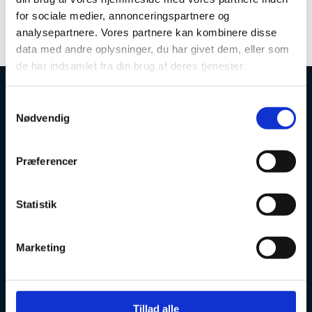
for sociale medier, annonceringspartnere og
analysepartnere. Vores partnere kan kombinere disse
data med andre oplysninger, du har givet dem, eller som
de har indsamlet fra din brug af deres tjenester.
S
Uddannelses- og Forskningsstyrelsen
Nødvendig
a
m
t
Præferencer
y
k
Tlf. 7231 7800
k
Statistik
E-mail:
ufs@ufm.dk
e
v
Haraldsgade 53
Marketing
2100 København Ø
a
l
Styrelsens EAN- og CVR-numre
g
Uddannelses- og Forskningsstyrelsen er en styrelse under
Tillad alle
Forsknings-, Uddannelses- og Digitaliseringsministeriet: