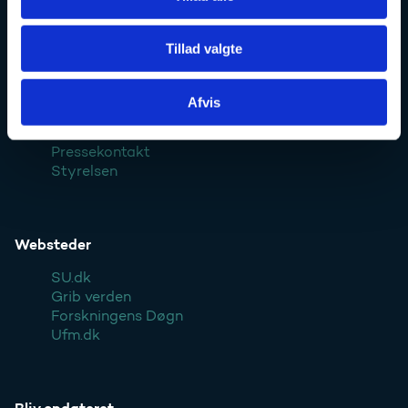
Ufm.dk
Tillad valgte
Afvis
Kontakt
Pressekontakt
Styrelsen
Websteder
SU.dk
Grib verden
Forskningens Døgn
Ufm.dk