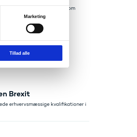
der, og hvordan man ansøger om
Marketing
eller:
Tillad alle
en Brexit
rede erhvervsmæssige kvalifikationer i