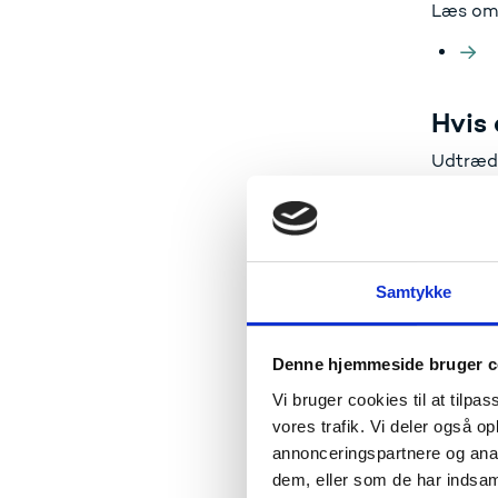
Læs om r
Hvis 
Udtræde
bosidde
kvalifik
Storbrit
Samtykke
Aut
Hvis 
Denne hjemmeside bruger c
Hvis du 
Vi bruger cookies til at tilpas
tredjel
vores trafik. Vi deler også 
annonceringspartnere og anal
Hvis du 
dem, eller som de har indsaml
Storbrit