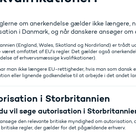
lerne om anerkendelse gælder ikke længere, n
sation i Danmark, og når danskere ansøger om au
annien (England, Wales, Skotland og Nordirland) er trådt ud
 været omfattet af EU's regler. Det gælder også anerkendel
delse af erhvervsmæssige kvalifikationer).
har man ikke længere EU-rettigheder, hvis man som dansk ell
tion eller lignende godkendelse til at arbejde i det andet la
risation i Storbritannien
du vil søge autorisation i Storbritannie
 ansøge den relevante britiske myndighed om autorisation, o
 britiske regler, der gælder for det pågældende erhverv.