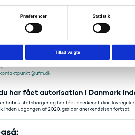
danske lovregulerede erhverv, deres kompetente myndighe
delse af erhvervsmæssige kvalifikationer i Danmark:
Præferencer
Statistik
Oversigt over lovregulerede erhverv
 har spørgsmål, kan du kontakte den kompetente myndighed 
lses- og Forskningsstyrelsen
Tillad valgte
gade 53
øbenhavn Ø
k
kontaktpunkt@ufm.dk
du har fået autorisation i Danmark ind
er britisk statsborger og har fået anerkendt dine lovregule
 inden udgangen af 2020, gælder anerkendelsen fortsat.
gså: