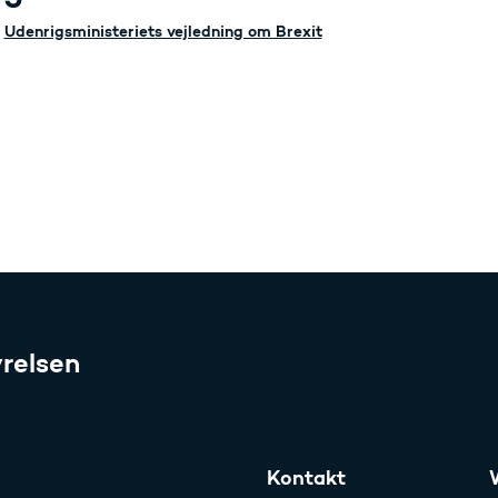
Udenrigsministeriets vejledning om Brexit
relsen
Kontakt