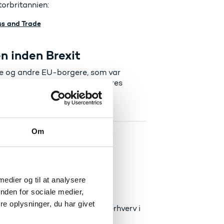
torbritannien:
ss and Trade
en inden Brexit
re og andre EU-borgere, som var
har opnået anerkendelse af deres
l at udøve deres erhverv i
Om
 behandlet efter reglerne for
 medier og til at analysere
 pågældende erhverv.
nden for sociale medier,
e oplysninger, du har givet
 til at udøve et lovreguleret erhverv i
efter anerkendelsesdirektivet.