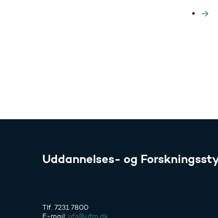
Uddannelses- og Forskningssty
Tlf. 7231 7800
E-mail:
ufs@ufm.dk