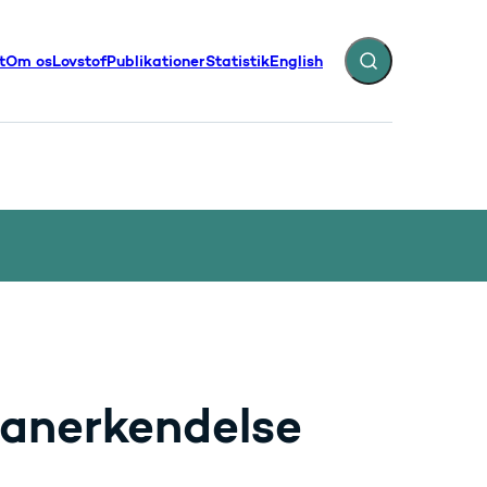
t
Om os
Lovstof
Publikationer
Statistik
English
Fold søgefelt ud
illinger - Flere links
 anerkendelse