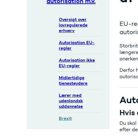
autorisation m.v.
Oversigt over
EU-reg
lovregulerede
erhverv
autori
Autorisation EU-
Storbrit
regler
længere
anerken
Autorisation ikke
EU-regler
Derfor 
autorisa
Midlertidige
tjenesteydere
Lærer med
Auto
udenlandsk
uddannelse
Hvis 
Brexit
Du skal
efter de