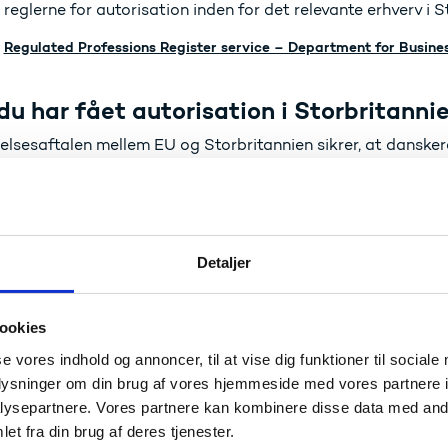
eglerne for autorisation inden for det relevante erhverv i S
Regulated Professions Register service – Department for Busine
du har fået autorisation i Storbritanni
lsesaftalen mellem EU og Storbritannien sikrer, at danske
nde i Storbritannien inden 31. december 2020 og tidligere 
ationer, ikke påvirkes af Brexit hvad angår deres tilladelse ti
annien.
Detaljer
orisation i Danmark
du vil søge autorisation i Danmark
ookies
er britisk statsborger, bliver din ansøgning om autorisation
se vores indhold og annoncer, til at vise dig funktioner til sociale
andsborgere, dvs. den danske lovgivning, der gælder for det
oplysninger om din brug af vores hjemmeside med vores partnere i
ysepartnere. Vores partnere kan kombinere disse data med andr
er statsborger i et EU- eller EØS-land og har kvalificeret dig
et fra din brug af deres tjenester.
annien inden 1. januar 2021, bliver din ansøgning behandlet 