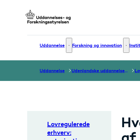
Gå til forsiden
Uddannelse
Forskning og innovation
Insti
Uddannelse - Flere links
Forsknin
Uddannelse
Udenlandske uddannelser og dokumentation over grænser
Hv
Lovregulerede
erhverv:
af