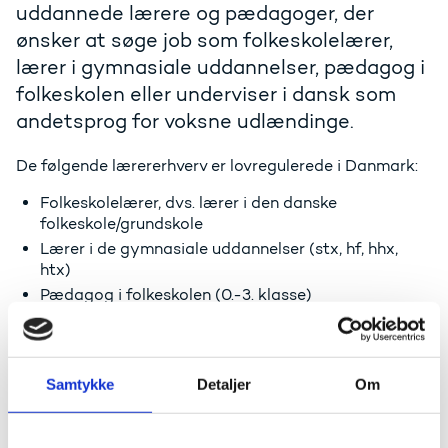
uddannede lærere og pædagoger, der
ønsker at søge job som folkeskolelærer,
lærer i gymnasiale uddannelser, pædagog i
folkeskolen eller underviser i dansk som
andetsprog for voksne udlændinge.
De følgende lærererhverv er lovregulerede i Danmark:
Folkeskolelærer, dvs. lærer i den danske
folkeskole/grundskole
Lærer i de gymnasiale uddannelser (stx, hf, hhx,
htx)
Pædagog i folkeskolen (0.-3. klasse)
Lærer i dansk som andetsprog for voksne
udlændinge.
Det betyder, at du skal have godkendt dine
Samtykke
Detaljer
Om
kvalifikationer for at kunne blive fastansat. Det
ansøger du om hos Uddannelses- og
Forskningsstyrelsen.