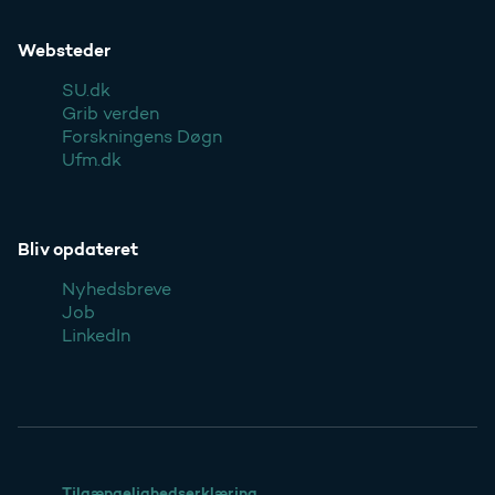
Websteder
SU.dk
Grib verden
Forskningens Døgn
Ufm.dk
Bliv opdateret
Nyhedsbreve
Job
LinkedIn
Tilgængelighedserklæring