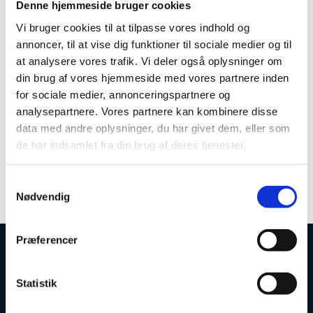
Denne hjemmeside bruger cookies
På disse sider kan du læse nærmere om betingelserne
Vi bruger cookies til at tilpasse vores indhold og
for at få godkendt dine udenlandske
annoncer, til at vise dig funktioner til sociale medier og til
lærerkvalifikationer eller om andre typer af lærerjob,
at analysere vores trafik. Vi deler også oplysninger om
som ikke er lovregulerede:
din brug af vores hjemmeside med vores partnere inden
Folkeskolelærer
for sociale medier, annonceringspartnere og
Lærer i de gymnasiale uddannelser
analysepartnere. Vores partnere kan kombinere disse
Pædagog i folkeskolen
data med andre oplysninger, du har givet dem, eller som
Lærer i dansk som andetsprog for voksne
de har indsamlet fra din brug af deres tjenester.
udlændinge
Ikke-lovregulerede lærerstillinger
S
Nødvendig
a
m
t
Præferencer
y
Uddannelses- og Forskningsstyrelsen
k
k
Statistik
e