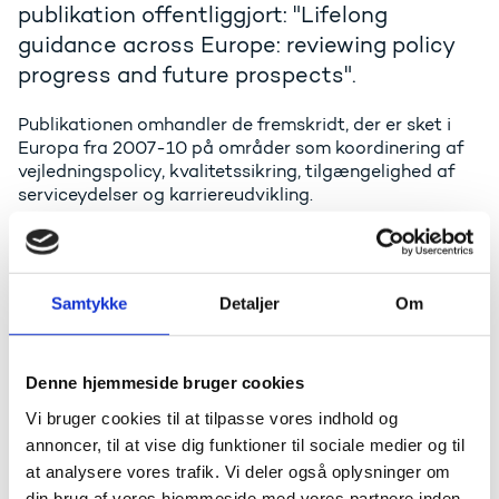
publikation offentliggjort: "Lifelong
guidance across Europe: reviewing policy
progress and future prospects".
Publikationen omhandler de fremskridt, der er sket i
Europa fra 2007-10 på områder som koordinering af
vejledningspolicy, kvalitetssikring, tilgængelighed af
serviceydelser og karriereudvikling.
Rapporten konkluderer, at der er formet tættere
samarbejde mellem politiske beslutningstagere,
forvaltning, vejledere og forskere – et partnerskab, der
Samtykke
Detaljer
Om
bidrager til at sikre effektive arbejdsgange på
vejledningsområdet. Udfordringen bliver fremover at se
på hvordan man skaber et livslangt vejledningssystem
på tværs af alle sektorer, uddannelsesstadier og lande,
Denne hjemmeside bruger cookies
til gavn for både livslang læring, den sociale inklusion
Vi bruger cookies til at tilpasse vores indhold og
og aktivt medborgerskab for alle.
annoncer, til at vise dig funktioner til sociale medier og til
Rapporten kan hentes her:
at analysere vores trafik. Vi deler også oplysninger om
din brug af vores hjemmeside med vores partnere inden