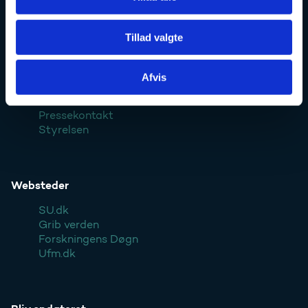
Ufm.dk
Tillad valgte
Afvis
Kontakt
Pressekontakt
Styrelsen
Websteder
SU.dk
Grib verden
Forskningens Døgn
Ufm.dk