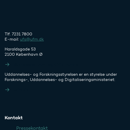
Tlf. 7231 7800
E-mail:
ufs@ufm.dk
Haraldsgade 53
2100 København Ø
Styrelsens EAN- og CVR-numre
Uddannelses- og Forskningsstyrelsen er en styrelse under
Forsknings-, Uddannelses- og Digitaliseringsministeriet:
Ufm.dk
Kontakt
Pressekontakt