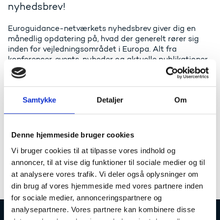
nyhedsbrev!
Euroguidance-netværkets nyhedsbrev giver dig en
månedlig opdatering på, hvad der generelt rører sig
inden for vejledningsområdet i Europa. Alt fra
konferencer, events, nyheder og aktuelle publikationer.
Læs for eksempel publikationen
Highlights,
der giver et
overblik over netværkets præstationer og resultater i
2020.
Samtykke
Detaljer
Om
Hold dig opdateret med alt, hvad der foregår på den
internationale vejlederscene ved at tilmelde dig
Denne hjemmeside bruger cookies
nyhedsbrevet nu.
Vi bruger cookies til at tilpasse vores indhold og
Du kan tilmelde dig nyhedsbrevet ved at scrolle ned
annoncer, til at vise dig funktioner til sociale medier og til
til bunden af Euroguidance-netværkets hjemmeside
at analysere vores trafik. Vi deler også oplysninger om
din brug af vores hjemmeside med vores partnere inden
for sociale medier, annonceringspartnere og
analysepartnere. Vores partnere kan kombinere disse