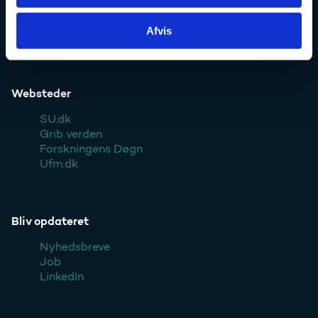
Pressekontakt
Afvis
Styrelsen
Websteder
SU.dk
Grib verden
Forskningens Døgn
Ufm.dk
Bliv opdateret
Nyhedsbreve
Job
LinkedIn