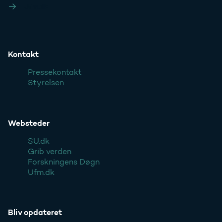
Ufm.dk
Kontakt
Pressekontakt
Styrelsen
Websteder
SU.dk
Grib verden
Forskningens Døgn
Ufm.dk
Bliv opdateret