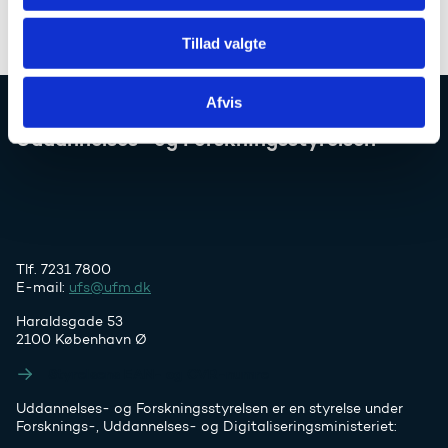
Tillad valgte
Afvis
Uddannelses- og Forskningsstyrelsen
Tlf. 7231 7800
E-mail:
ufs@ufm.dk
Haraldsgade 53
2100 København Ø
Styrelsens EAN- og CVR-numre
Uddannelses- og Forskningsstyrelsen er en styrelse under
Forsknings-, Uddannelses- og Digitaliseringsministeriet: