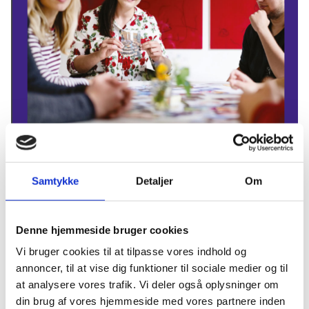
Samtykke
Detaljer
Om
Udgivelsen ’Guidance in Education’ giver en kort
beskrivelse af det danske vejledningssystem og den
Denne hjemmeside bruger cookies
seneste udvikling på området. Den er særligt henvendt
Vi bruger cookies til at tilpasse vores indhold og
til vejledere, der er involveret i internationale
annoncer, til at vise dig funktioner til sociale medier og til
aktiviteter og samarbejder med udenlandske kolleger.
at analysere vores trafik. Vi deler også oplysninger om
Eksempelvis kan udgivelsen anvendes til introduktion
din brug af vores hjemmeside med vores partnere inden
af det danske vejledningssystem, når man modtager