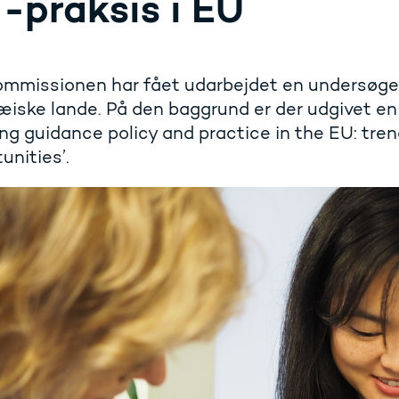
 -praksis i EU
missionen har fået udarbejdet en undersøgels
iske lande. På den baggrund er der udgivet en 
ong guidance policy and practice in the EU: tre
unities’.