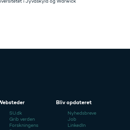
iversitetet i Jyväskylä og Warwick
Websteder
Bliv opdateret
SU.dk
Nyhedsbreve
Grib verden
Job
Forskningens
LinkedIn