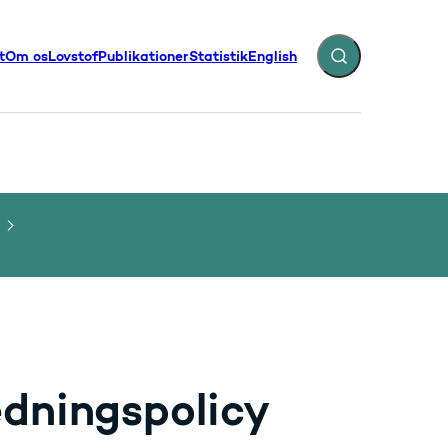
t
Om os
Lovstof
Publikationer
Statistik
English
Fold søgefelt ud
illinger - Flere links
edningspolicy