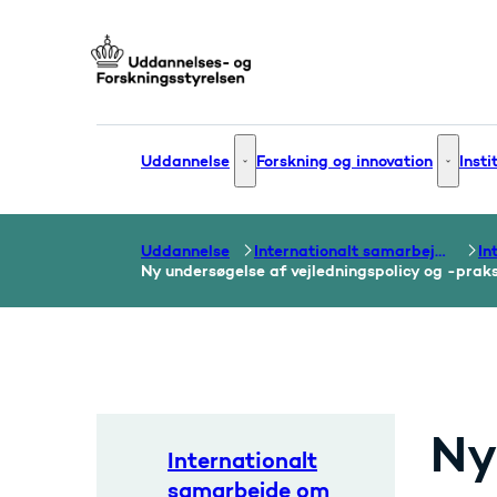
Gå til forsiden
Uddannelse
Forskning og innovation
Insti
Uddannelse - Flere links
Forsknin
Uddannelse
Internationalt samarbejde om uddannelse
Ny undersøgelse af vejledningspolicy og -praks
Ny
Internationalt
samarbejde om