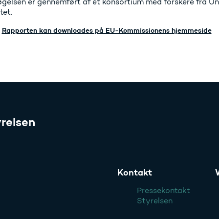
gelsen er gennemført af et konsortium med forskere fra Un
tet.
Rapporten kan downloades på EU-Kommissionens hjemmeside
relsen
Kontakt
Pressekontakt
Styrelsen