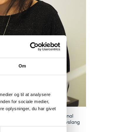
Om
 medier og til at analysere
nden for sociale medier,
e oplysninger, du har givet
 Det gælder blandt andet national
gen, politiske strategier for livslang
jledningen.