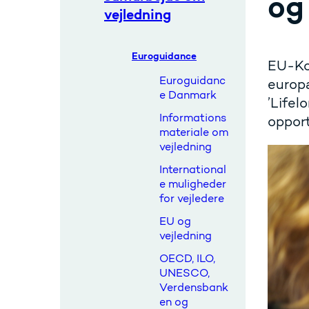
og
vejledning
Euroguidance
EU-Kom
Euroguidanc
europæ
e Danmark
’Lifel
Informations
opport
materiale om
vejledning
International
e muligheder
for vejledere
EU og
vejledning
OECD, ILO,
UNESCO,
Verdensbank
en og