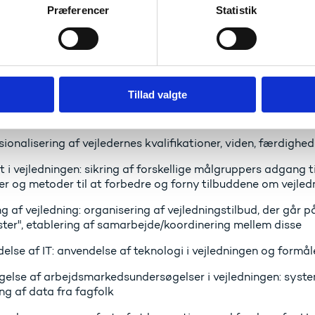
Præferencer
Statistik
gelsen analyserer politikker og praksis inden for vejledn
nger til, hvorledes disse kan styrkes yderligere. Den skitse
m vejledning har udviklet sig og identificerer nøgletrends og
er er der omtalt en række nye metoder og redskaber, som er
Tillad valgte
resultat af undersøgelsen fremhæver EU-Kommissionen følg
sionalisering af vejledernes kvalifikationer, viden, færdighe
et i vejledningen: sikring af forskellige målgruppers adgang ti
er og metoder til at forbedre og forny tilbuddene om vejled
ng af vejledning: organisering af vejledningstilbud, der går p
ster", etablering af samarbejde/koordinering mellem disse
else af IT: anvendelse af teknologi i vejledningen og formå
agelse af arbejdsmarkedsundersøgelser i vejledningen: syst
ng af data fra fagfolk