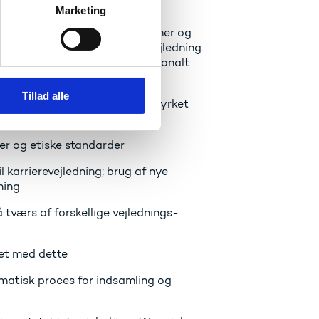
Marketing
ingsområdet og kommer med
rer, hvorledes vejledningssystemer og
 tilgange inden for livslang vejledning.
 udviklet på nationalt og regionalt
Tillad alle
ende emner, der kræver en styrket
der og etiske standarder
l karrierevejledning; brug af nye
ning
å tværs af forskellige vejlednings-
let med dette
ematisk proces for indsamling og