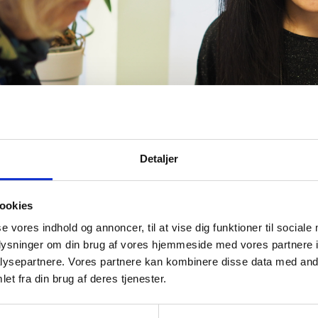
Detaljer
ookies
se vores indhold og annoncer, til at vise dig funktioner til sociale
oplysninger om din brug af vores hjemmeside med vores partnere i
ysepartnere. Vores partnere kan kombinere disse data med andr
et fra din brug af deres tjenester.
en belyser 11 nøgleområder i landene inden for vejledning.
ng, strategisk lederskab, mål for og organisering af vejlednin
ng og læring, vejledningstilbud, IT-strategier og effekt af ve