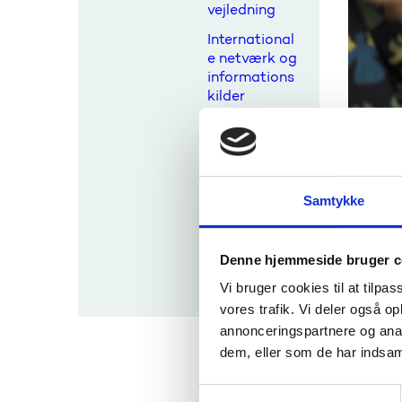
vejledning
International
e netværk og
informations
kilder
Aktuelt for
vejledere
Europæiske
redskaber til
Samtykke
mobilitet og
transparens
Udlandsguid
Denne hjemmeside bruger c
e
Vi bruger cookies til at tilpas
vores trafik. Vi deler også 
annonceringspartnere og anal
dem, eller som de har indsaml
Rapport
lovgivni
vejledni
S