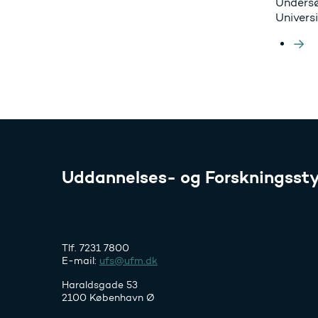
Undersø
Universi
Uddannelses- og Forskningssty
Tlf. 7231 7800
E-mail:
ufs@ufm.dk
Haraldsgade 53
2100 København Ø