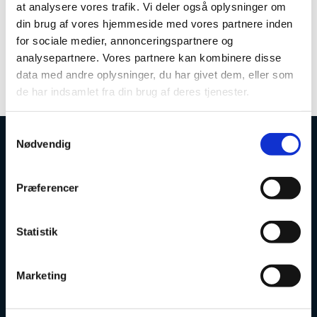
Tid og sted
at analysere vores trafik. Vi deler også oplysninger om
din brug af vores hjemmeside med vores partnere inden
Hvornår
for sociale medier, annonceringspartnere og
analysepartnere. Vores partnere kan kombinere disse
08. juni 2015 til 12. juni 2015
data med andre oplysninger, du har givet dem, eller som
de har indsamlet fra din brug af deres tjenester.
S
Nødvendig
a
Uddannelses- og Forskningsstyrelsen
m
t
Præferencer
y
k
k
Statistik
e
Tlf. 7231 7800
v
E-mail:
ufs@ufm.dk
Marketing
a
Haraldsgade 53
l
2100 København Ø
g