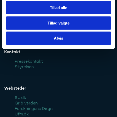
Styrelsens EAN- og CVR-numre
Tillad alle
Uddannelses- og Forskningsstyrelsen er en styrelse under
Forsknings-, Uddannelses- og Digitaliseringsministeriet:
Tillad valgte
Ufm.dk
Afvis
Kontakt
Pressekontakt
Styrelsen
Websteder
SU.dk
Grib verden
Forskningens Døgn
Ufm.dk