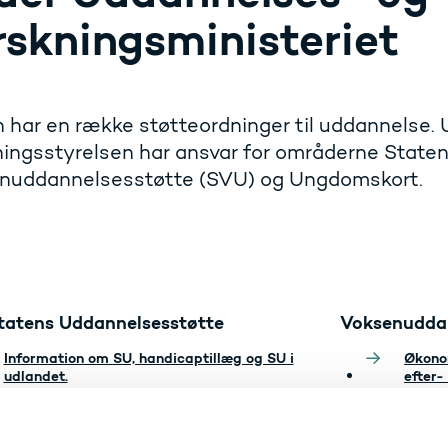
rskningsministeriet
 har en række støtteordninger til uddannelse.
ingsstyrelsen har ansvar for områderne State
nuddannelsesstøtte (SVU) og Ungdomskort.
tatens Uddannelsesstøtte
Voksenuddan
Information om SU, handicaptillæg og SU i
Økonom
udlandet.
efter-