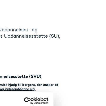
 Uddannelses- og
ns Uddannelsesstøtte (SU),
nelsesstøtte (SVU)
isk hjælp til borgere, der ønsker at
 og videreuddanne sig.