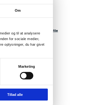
Om
:
- Statens Uddannelsesstøtte
 - Statens Voksenuddannelsesstøtte
 medier og til at analysere
mskort.dk – om transportrabat
nden for sociale medier,
e oplysninger, du har givet
Marketing
 regler
ik over love og regler for
elsesstøtte mv.
Tillad alle