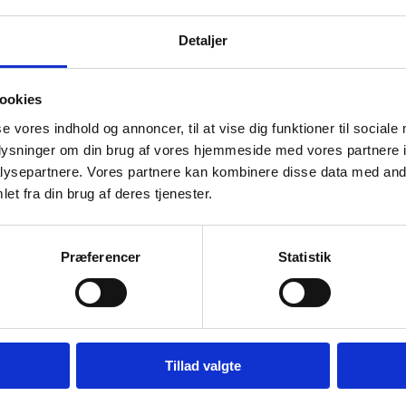
Detaljer
Se også
t til SU-systemet
su.dk 
ookies
Se, hvem du kan kontakte for at få svar på
spørgsmål om uddannelsesstøtte
svu.dk
se vores indhold og annoncer, til at vise dig funktioner til sociale
Ungdo
oplysninger om din brug af vores hjemmeside med vores partnere i
ysepartnere. Vores partnere kan kombinere disse data med andr
et fra din brug af deres tjenester.
Præferencer
Statistik
Love og
mskort
Overbl
Studerende har mulighed for at få rabat på
uddann
transport mellem skole og hjem
Tillad valgte