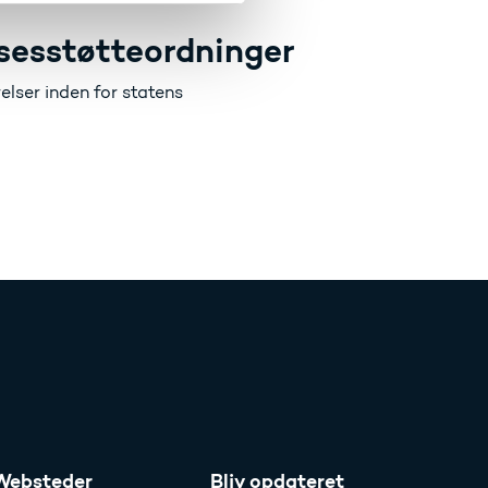
sesstøtteordninger
lser inden for statens
Websteder
Bliv opdateret