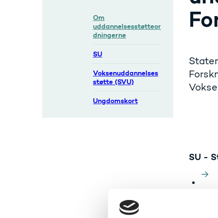
Fo
Om
uddannelsesstøtteor
dningerne
SU
Staten
Forskn
Voksenuddannelses
støtte (SVU)
Vokse
Ungdomskort
SU - S