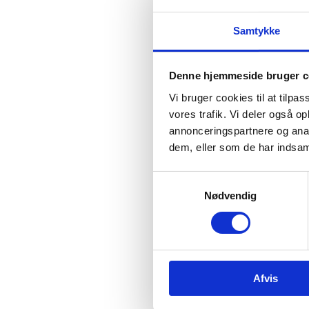
Samtykke
Kontak
Denne hjemmeside bruger c
Vi bruger cookies til at tilpas
vores trafik. Vi deler også 
annonceringspartnere og anal
dem, eller som de har indsaml
S
Nødvendig
a
Ungdo
m
t
y
k
Afvis
k
e