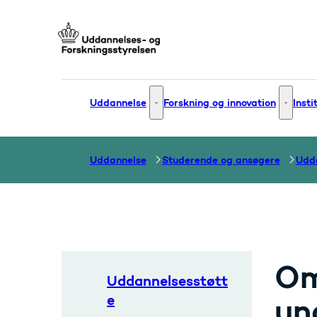
Gå til forsiden
Uddannelse
Forskning og innovation
Insti
Uddannelse - Flere links
Forsknin
Uddannelse
Studerende og ansøgere
Udd
Om
Uddannelsesstøtt
e
un