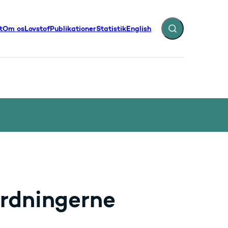
t
Om os
Lovstof
Publikationer
Statistik
English
Fold søgefelt ud
illinger - Flere links
rdningerne