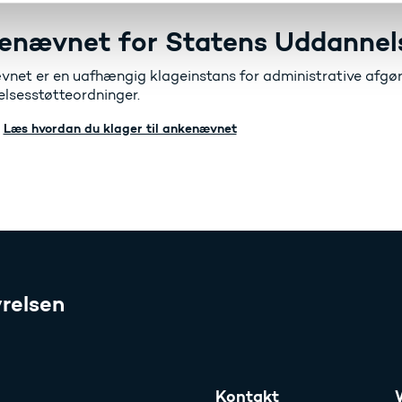
enævnet for Statens Uddannel
net er en uafhængig klageinstans for administrative afgøre
lsesstøtteordninger.
Læs hvordan du klager til ankenævnet
relsen
Kontakt