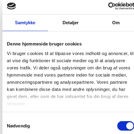
Satser for SU
Satsen for SU afhænger af:
Samtykke
Detaljer
Om
om man går på en ungdoms- eller videregående
uddannelse
hvor gammel man er, hvis man går på en
Denne hjemmeside bruger cookies
ungdomsuddannelse
Vi bruger cookies til at tilpasse vores indhold og annoncer, til
om man er ude- eller hjemmeboende
at vise dig funktioner til sociale medier og til at analysere
SU-satser på su.dk
vores trafik. Vi deler også oplysninger om din brug af vores
hjemmeside med vores partnere inden for sociale medier,
annonceringspartnere og analysepartnere. Vores partnere
Sådan får man SU
kan kombinere disse data med andre oplysninger, du har
De studerende skal søge SU i selvbetjeningssystemet
givet dem, eller som de har indsamlet fra din brug af deres
minSU.
tjenester.
Log ind i minSU på su.dk
S
Man kan tidligst søge SU, når man har fået besked om,
Nødvendig
a
at man er optaget på en uddannelse – og tidligst en