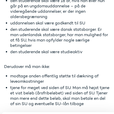
den studerende skal være 18 år, hvis han eller hun
går på en ungdomsuddannelse – på de
videregående uddannelser, er der ingen
aldersbegrænsning
uddannelsen skal være godkendt til SU
den studerende skal være dansk statsborger. Er
man udenlandsk statsborger, har man mulighed for
at få SU, hvis man opfylder nogle særlige
betingelser
den studerende skal være studieaktiv
Derudover må man ikke:
modtage anden offentlig støtte til dækning af
leveomkostninger
tjene for meget ved siden af SU. Man må højst tjene
et vist beløb (årsfribeløbet) ved siden af SU. Tjener
man mere end dette beløb, skal man betale en del
af sin SU og eventuelle SU-lån tilbage