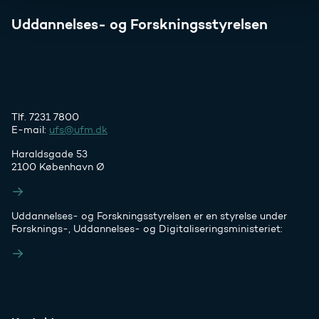
Uddannelses- og Forskningsstyrelsen
Tlf. 7231 7800
E-mail:
ufs@ufm.dk
Haraldsgade 53
2100 København Ø
Styrelsens EAN- og CVR-numre
Uddannelses- og Forskningsstyrelsen er en styrelse under
Forsknings-, Uddannelses- og Digitaliseringsministeriet:
Ufm.dk