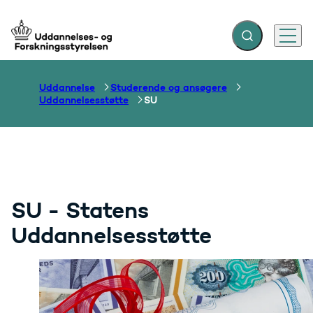
Fold søgefelt ud
Menu
Gå til forsiden
Uddannelse
Studerende og ansøgere
Uddannelsesstøtte
SU
SU - Statens
Uddannelsesstøtte