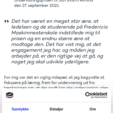
Undervisningsprisen til Jan Sturm Almind
den 27. september 2021.
Det har været en meget stor ære, at
ledelsen og de studerende på Fredericia
Maskinmesterskole indstillede mig til
prisen og en endnu større ære at
modtage den. Det har vist mig, at det
engagement jeg har, og måden jeg
arbejder på, er den rigtige vej at gå, og
noget jeg skal udvikle yderligere.
For mig var det en vigtig milepæl, at jeg begyndte at
fokusere på læring, frem for undervisning ud fra
tænkningen om, at der godt kan ske undervisning uden
der sker læring, og der også godt kan ske læring uden
der sker undervisning.
Min vigtigste opgave som underviser er at skabe en
Samtykke
Detaljer
Om