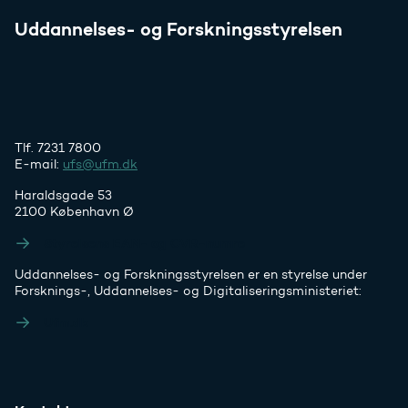
Uddannelses- og Forskningsstyrelsen
Tlf. 7231 7800
E-mail:
ufs@ufm.dk
Haraldsgade 53
2100 København Ø
Styrelsens EAN- og CVR-numre
Uddannelses- og Forskningsstyrelsen er en styrelse under
Forsknings-, Uddannelses- og Digitaliseringsministeriet:
Ufm.dk