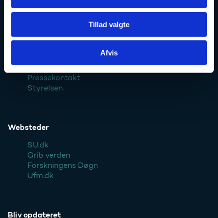
Ufm.dk
Tillad valgte
Afvis
Kontakt
Pressekontakt
Styrelsen
Websteder
SU.dk
Grib verden
Forskningens Døgn
Ufm.dk
Bliv opdateret