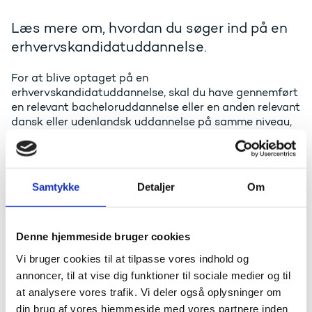
Læs mere om, hvordan du søger ind på en
erhvervskandidatuddannelse.
For at blive optaget på en
erhvervskandidatuddannelse, skal du have gennemført
en relevant bacheloruddannelse eller en anden relevant
dansk eller udenlandsk uddannelse på samme niveau,
f.eks. en professionsbacheloruddannelse. Derudover er
det et krav, at du er i job i en virksomhed på baggrund
af din bacheloruddannelse eller er iværksætter under
de dele af uddannelsen, der er tilrettelagt som
Samtykke
Detaljer
Om
erhvervskandidatuddannelse.
Optagelse
Denne hjemmeside bruger cookies
Vi bruger cookies til at tilpasse vores indhold og
For at søge om optagelse på en
annoncer, til at vise dig funktioner til sociale medier og til
erhvervskandidatuddannelse, skal du kontakte den
at analysere vores trafik. Vi deler også oplysninger om
uddannelsesinstitution, der udbyder uddannelsen. Du
kan også søge oplysninger på UddannelsesGuiden
din brug af vores hjemmeside med vores partnere inden