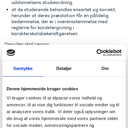
uddannelsens studieordning.
at de studerende behandles ensartet og korrekt,
herunder at deres præstation får en pålidelig
bedømmelse, der er i overensstemmelse med
reglerne for karaktergivning i
karakterskalabekendtgørelsen.
Desuden skal censor:
virke som censor ved uddannelsens eksterne
eksamener og prøver
bistå censorledelsen med at rådgive om
Samtykke
Detaljer
Om
uddannelsernes eksamensformer
ved eksamensterminens afslutning afgive beretning
om eksamensforløbet som bidrag til
Denne hjemmeside bruger cookies
uddannelsesinstitutionens løbende
Vi bruger cookies til at tilpasse vores indhold og
kvalitetssikringsarbejde og censorledelsens
annoncer, til at vise dig funktioner til sociale medier og til
årsberetning
at analysere vores trafik. Vi deler også oplysninger om
medvirke ved behandling af faglige klager og anker
over eksamen og prøver
din brug af vores hjemmeside med vores partnere inden
for sociale medier, annonceringspartnere og
orientere institutionen ved mistanke om