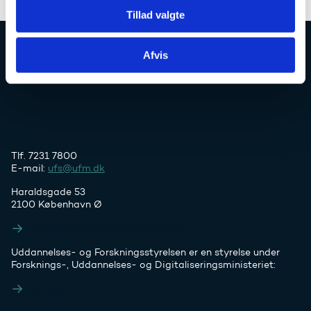
Tillad valgte
Afvis
Uddannelses- og Forskningsstyrelsen
Tlf. 7231 7800
E-mail:
ufs@ufm.dk
Haraldsgade 53
2100 København Ø
Styrelsens EAN- og CVR-numre
Uddannelses- og Forskningsstyrelsen er en styrelse under
Forsknings-, Uddannelses- og Digitaliseringsministeriet:
Ufm.dk