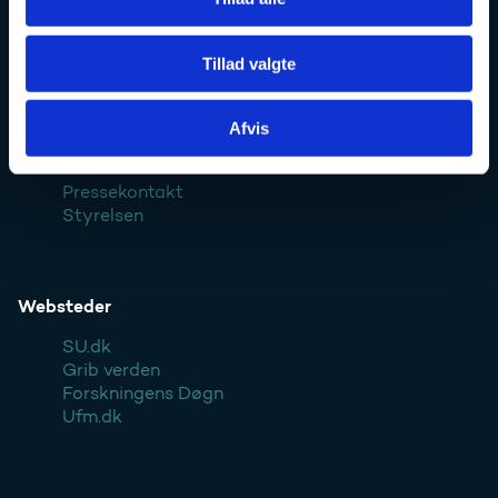
Forsknings-, Uddannelses- og Digitaliseringsministeriet:
Ufm.dk
Tillad valgte
Afvis
Kontakt
Pressekontakt
Styrelsen
Websteder
SU.dk
Grib verden
Forskningens Døgn
Ufm.dk